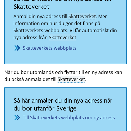
Skatteverket
Anmäl din nya adress till
Skatteverket
. Mer
information om hur du gör det finns på
Skatteverkets webbplats. Vi får automatiskt din
nya adress från
Skatteverket
.
Skatteverkets webbplats
När du bor utomlands och flyttar till en ny adress kan
du också anmäla det till
Skatteverket
.
Så här anmäler du din nya adress när
du bor utanför Sverige
Till Skatteverkets webbplats om ny adress