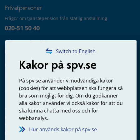
Privatpersoner
Frågor om tjänstepension från statlig anställning
020-51 50 40
Frågor om utbetalning
020-65 00 65
Switch to English
Kakor på spv.se
Kontakta oss
Privatperson – skicka mejl till oss
På spv.se använder vi nödvändiga kakor
(cookies) för att webbplatsen ska fungera så
bra som möjligt för dig. Om du godkänner
alla kakor använder vi också kakor för att du
Arbetsgivare
ska kunna chatta med oss och för
Frågor om administration av tjänstepension från statlig
webbanalys.
anställning
Hur används kakor på spv.se
060-18 75 03