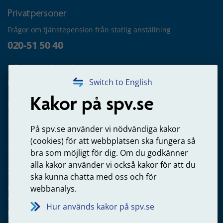
Privatpersoner
Frågor om tjänstepension från statlig anställning
020-51 50 40
Frågor om utbetalning
020-65 00 65
Switch to English
Kakor på spv.se
Kontakta oss
Privatperson – skicka mejl till oss
På spv.se använder vi nödvändiga kakor
(cookies) för att webbplatsen ska fungera så
bra som möjligt för dig. Om du godkänner
alla kakor använder vi också kakor för att du
Arbetsgivare
ska kunna chatta med oss och för
Frågor om administration av tjänstepension från statlig
webbanalys.
anställning
Hur används kakor på spv.se
060-18 75 03