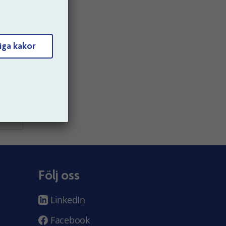
 in
iga kakor
Följ oss
LinkedIn
Facebook