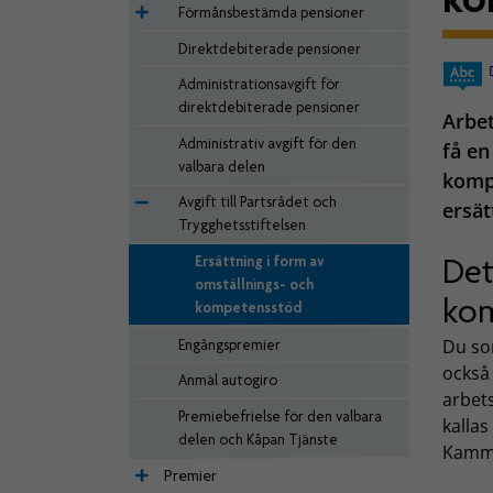
Förmånsbestämda pensioner
Direktdebiterade pensioner
Administrationsavgift för
direktdebiterade pensioner
Arbet
Administrativ avgift för den
få en
valbara delen
kompe
Avgift till Partsrådet och
ersät
Trygghetsstiftelsen
Det
Ersättning i form av
omställnings- och
kom
kompetensstöd
Du som
Engångspremier
också 
Anmäl autogiro
arbets
Premiebefrielse för den valbara
kalla
delen och Kåpan Tjänste
Kamma
Premier