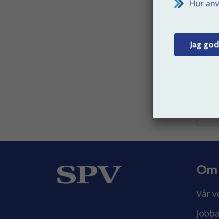
Hur anv
Skull
ändri
A
Jag god
k
Senast 
Om
Vår v
Jobba