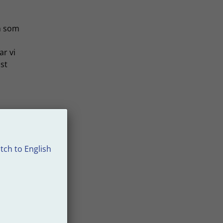
en som
r vi
ast
tch to English
ga
 till.