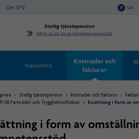
Om SPV
Sök
Statlig tjänstepension
Tillhör du ett annat tjänstepensionsavtal?
Kostnader och
Bl
Rapportera
fakturor
givare
Statlig tjänstepension
Kostnader och fakturor
Faktur
ft till Partsrådet och Trygghetsstiftelsen
Ersättning i form av 
sättning i form av omställni
mpetensstöd