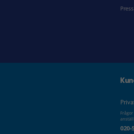
Press
Kun
Priv
Frågor
anstäl
020-