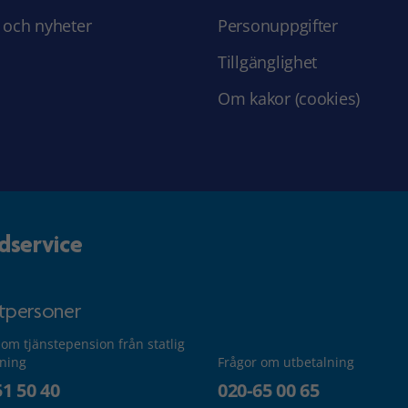
 och nyheter
Personuppgifter
Tillgänglighet
Om kakor (cookies)
dservice
atpersoner
 om tjänstepension från statlig
lning
Frågor om utbetalning
51 50 40
020-65 00 65