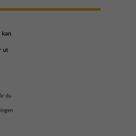
n
kan
r ut
får du
ningen