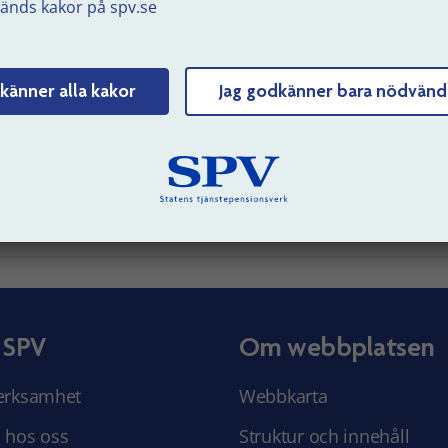
änds kakor på spv.se
e du som arbetsgivare exempelvis ändra konto kan du skicka
ngen via formuläret.
nmäl uppgifter för utbetalning av omställnings- och
känner alla kakor
Jag godkänner bara nödvänd
ompetensstöd
uppdaterad: 2026-05-27
Tyck till om sidans innehåll
 SPV
Om webbplatsen
erksamhet
Webbkarta
 hos oss
Struktur och innehåll