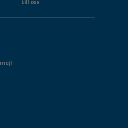
till oss
 mejl