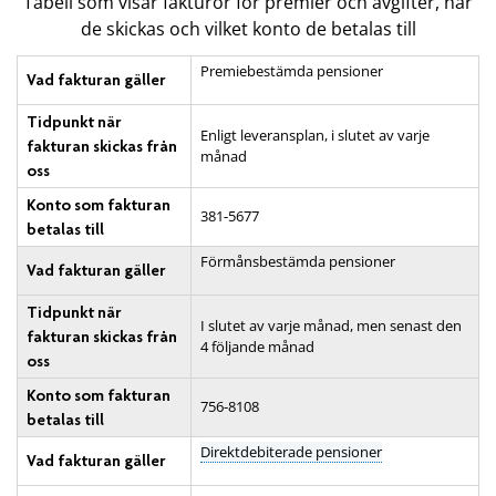
Tabell som visar fakturor för premier och avgifter, när
de skickas och vilket konto de betalas till
Premiebestämda pensioner
Vad fakturan gäller
Tidpunkt när
Enligt leveransplan, i slutet av varje
fakturan skickas från
månad
oss
Konto som fakturan
381-5677
betalas till
Förmånsbestämda pensioner
Vad fakturan gäller
Tidpunkt när
I slutet av varje månad, men senast den
fakturan skickas från
4 följande månad
oss
Konto som fakturan
756-8108
betalas till
Direktdebiterade pensioner
Vad fakturan gäller