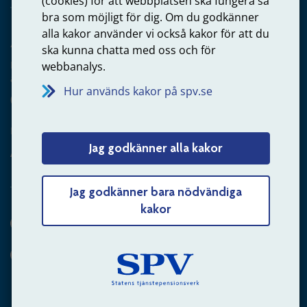
(cookies) för att webbplatsen ska fungera så
bra som möjligt för dig. Om du godkänner
alla kakor använder vi också kakor för att du
Arbetsgivare
ska kunna chatta med oss och för
Frågor om administration av tjänstepension från statlig
webbanalys.
anställning
Hur används kakor på spv.se
060-18 75 03
Kontakta oss
Jag godkänner alla kakor
Arbetsgivare – skicka mejl till oss
Jag godkänner bara nödvändiga
kakor
Hitta svaret på din fråga
Andra sätt att kontakta oss