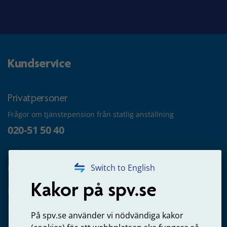
Kundservice
Privatpersoner
Frågor om tjänstepension från statlig anställning
020-51 50 40
Frågor om utbetalning
020-65 00 65
Switch to English
Kakor på spv.se
Kontakta oss
Privatperson – skicka mejl till oss
På spv.se använder vi nödvändiga kakor