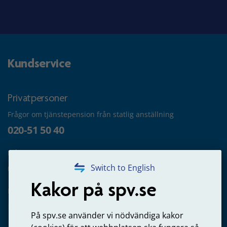
Kundservice
Privatpersoner
Frågor om tjänstepension från statlig anställning
020-51 50 40
Frågor om utbetalning
020-65 00 65
Switch to English
Kakor på spv.se
Kontakta oss
Privatperson – skicka mejl till oss
På spv.se använder vi nödvändiga kakor