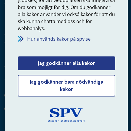
(cookies) för att webbplatsen ska fungera så
bra som möjligt för dig. Om du godkänner
alla kakor använder vi också kakor för att du
Arbetsgivare
ska kunna chatta med oss och för
Frågor om administration av tjänstepension från statlig
webbanalys.
anställning
Hur används kakor på spv.se
060-18 75 03
Kontakta oss
Jag godkänner alla kakor
Arbetsgivare – skicka mejl till oss
Jag godkänner bara nödvändiga
kakor
Hitta svaret på din fråga
Andra sätt att kontakta oss