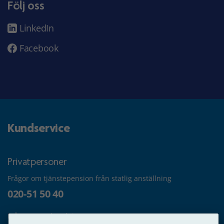
Följ oss
LinkedIn
Facebook
Kundservice
Privatpersoner
Frågor om tjänstepension från statlig anställning
020-51 50 40
Frågor om utbetalning