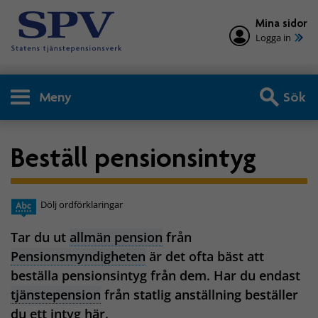
Mina sidor
Logga in
Meny
Sök
Beställ pensionsintyg
Dölj ordförklaringar
Tar du ut
allmän pension
från
Pensionsmyndigheten
är det ofta bäst att
beställa pensionsintyg från dem. Har du endast
tjänstepension
från statlig anställning beställer
du ett intyg här.