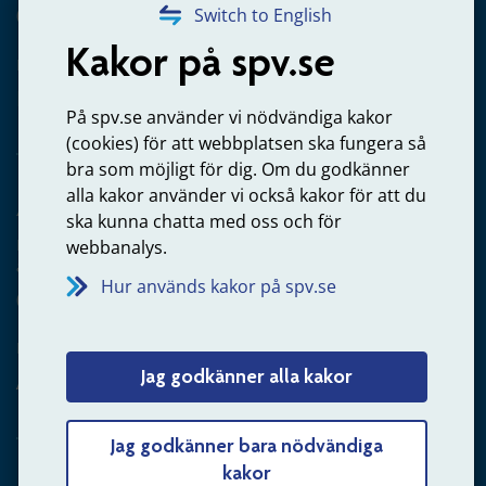
020-65 00 65
Switch to English
Kakor på spv.se
Kontakta oss
Privatperson – skicka mejl till oss
På spv.se använder vi nödvändiga kakor
(cookies) för att webbplatsen ska fungera så
bra som möjligt för dig. Om du godkänner
alla kakor använder vi också kakor för att du
Arbetsgivare
ska kunna chatta med oss och för
Frågor om administration av tjänstepension från statlig
webbanalys.
anställning
Hur används kakor på spv.se
060-18 75 03
Kontakta oss
Jag godkänner alla kakor
Arbetsgivare – skicka mejl till oss
Jag godkänner bara nödvändiga
kakor