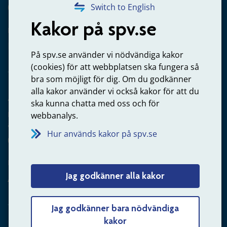
020-65 00 65
Switch to English
Kakor på spv.se
Kontakta oss
Privatperson – skicka mejl till oss
På spv.se använder vi nödvändiga kakor
(cookies) för att webbplatsen ska fungera så
bra som möjligt för dig. Om du godkänner
alla kakor använder vi också kakor för att du
Arbetsgivare
ska kunna chatta med oss och för
Frågor om administration av tjänstepension från statlig
webbanalys.
anställning
Hur används kakor på spv.se
060-18 75 03
Kontakta oss
Jag godkänner alla kakor
Arbetsgivare – skicka mejl till oss
Jag godkänner bara nödvändiga
kakor