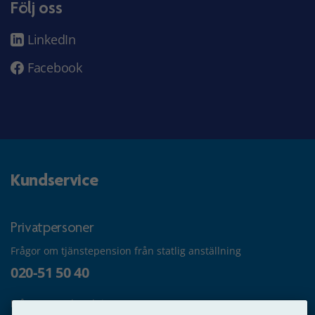
Följ oss
LinkedIn
Facebook
Kundservice
Privatpersoner
Frågor om tjänstepension från statlig anställning
020-51 50 40
Frågor om utbetalning