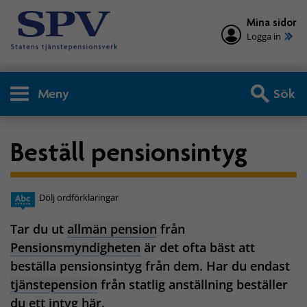
Mina sidor
Logga in
Meny
Sök
Beställ pensionsintyg
Dölj ordförklaringar
Tar du ut
allmän pension
från
Pensionsmyndigheten
är det ofta bäst att
beställa pensionsintyg från dem. Har du endast
tjänstepension
från statlig anställning beställer
du ett intyg här.