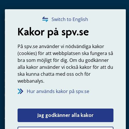
Frågor om utbetalning
020-65 00 65
Switch to English
Kakor på spv.se
Kontakta oss
Privatperson – skicka mejl till oss
På spv.se använder vi nödvändiga kakor
(cookies) för att webbplatsen ska fungera så
bra som möjligt för dig. Om du godkänner
alla kakor använder vi också kakor för att du
Arbetsgivare
ska kunna chatta med oss och för
Frågor om administration av tjänstepension från statlig
webbanalys.
anställning
Hur används kakor på spv.se
060-18 75 03
Kontakta oss
Jag godkänner alla kakor
Arbetsgivare – skicka mejl till oss