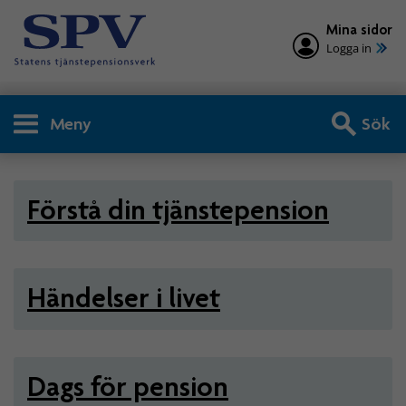
Mina sidor
Logga in
Meny
Sök
Privatperson - Tjänstepensio
Förstå din tjänstepension
Händelser i livet
Dags för pension