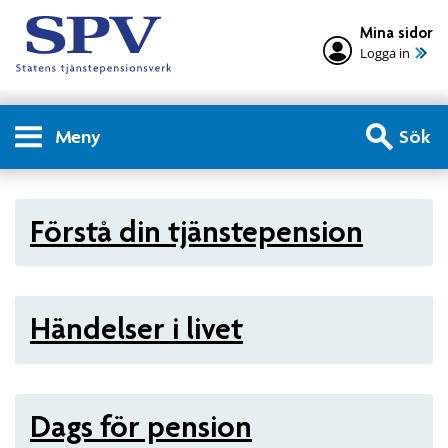
Mina sidor
Logga in
Meny
Sök
Privatperson - Tjänstepensio
Förstå din tjänstepension
Händelser i livet
Dags för pension