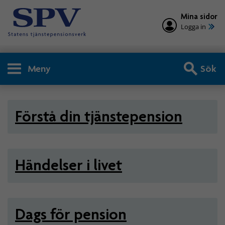
Mina sidor
Logga in
Meny
Sök
Privatperson - Tjänstepensio
Förstå din tjänstepension
Händelser i livet
Dags för pension