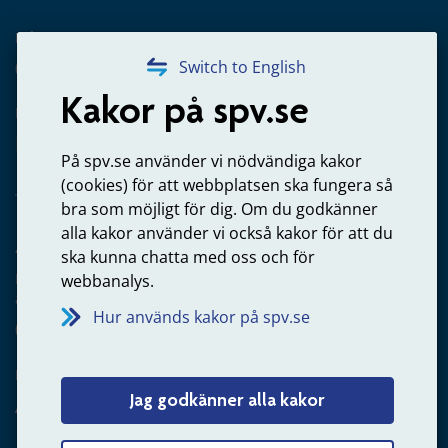
Frågor om utbetalning
020-65 00 65
Switch to English
Kakor på spv.se
Kontakta oss
Privatperson – skicka mejl till oss
På spv.se använder vi nödvändiga kakor
(cookies) för att webbplatsen ska fungera så
bra som möjligt för dig. Om du godkänner
alla kakor använder vi också kakor för att du
Arbetsgivare
ska kunna chatta med oss och för
Frågor om administration av tjänstepension från statlig
webbanalys.
anställning
Hur används kakor på spv.se
060-18 75 03
Kontakta oss
Jag godkänner alla kakor
Arbetsgivare – skicka mejl till oss