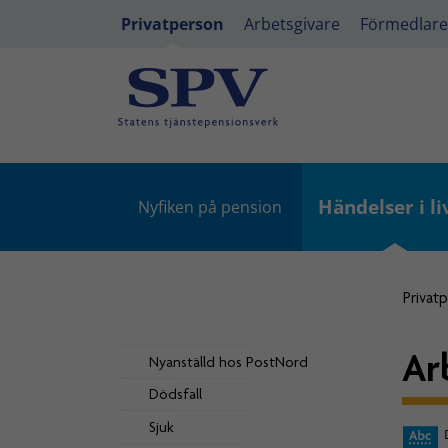
Privatperson
Arbetsgivare
Förmedlare
Händelser i li
Nyfiken på pension
Privat
Ar
Nyanställd hos PostNord
Dödsfall
Sjuk