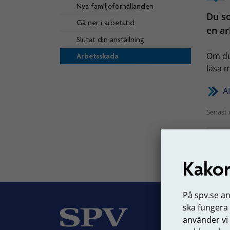
Nya familjeförhållanden
Du so
Gå ner i arbetstid
en ar
Slutat din anställning
Om du
Arbetsskada
läsa 
A
Senast 
Kakor
På spv.se a
ska fungera
Om
använder vi