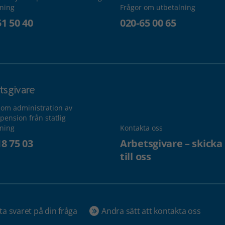
lning
Frågor om utbetalning
51 50 40
020-65 00 65
tsgivare
 om administration av
pension från statlig
lning
Kontakta oss
18 75 03
Arbetsgivare – skicka
till oss
ta svaret på din fråga
Andra sätt att kontakta oss