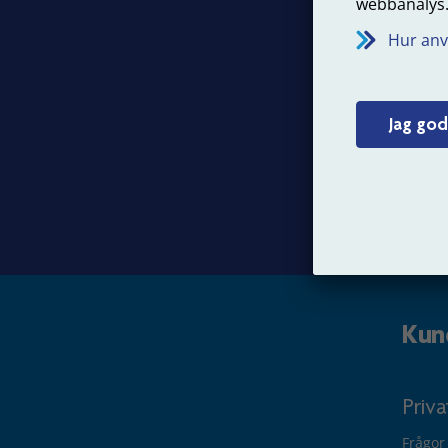
webbanalys
Vår v
Hur anv
Jobba
Press
Jag god
Kun
Priv
Frågor