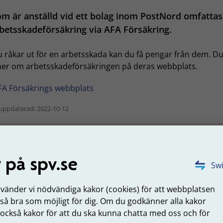
m är anställd vid ett bolag inom PostNord omfattas
betsskadeförsäkring via AFA Försäkring.
 råkar ut för en arbetsskada kan du få pengar från dem. D
mer om arbetsskadeförsäkringen på deras webbplats.
FA Försäkrings webbplats
uppdaterad: 2022-10-12
Tyck till om sidans innehåll
 på spv.se
Swi
nvänder vi nödvändiga kakor (cookies) för att webbplatsen
 så bra som möjligt för dig. Om du godkänner alla kakor
 SPV
Om webbplatsen
 också kakor för att du ska kunna chatta med oss och för