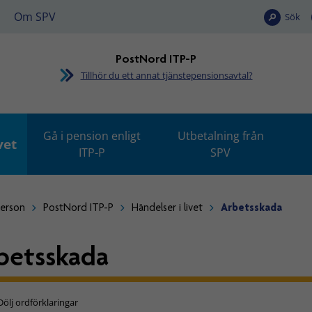
Om SPV
Sök
PostNord ITP-P
Tillhör du ett annat tjänstepensionsavtal?
Gå i pension enligt
Utbetalning från
vet
ITP-P
SPV
person
PostNord ITP-P
Händelser i livet
Arbetsskada
betsskada
Dölj ordförklaringar