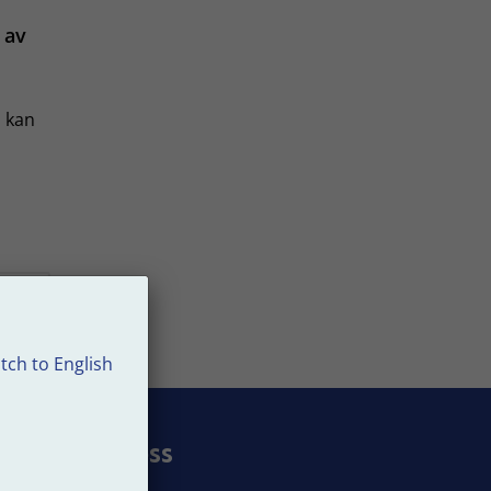
 av
u kan
tch to English
Följ oss