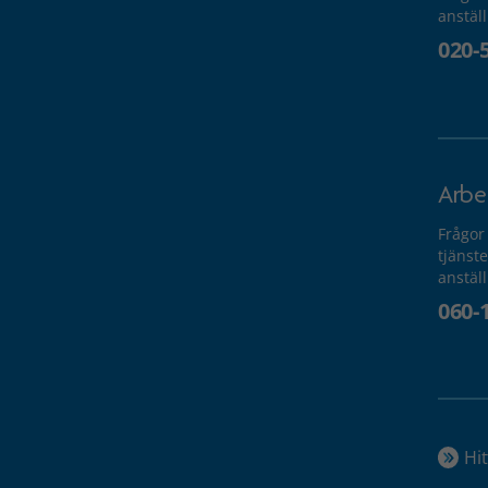
anstäl
020-
Arbe
Frågor
tjänste
anstäl
060-
Hit