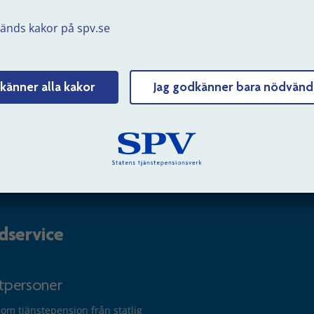
.
erksamhet
Webbkarta
änds kakor på spv.se
 hos oss
Struktur och innehåll
 och nyheter
Personuppgifter
känner alla kakor
Jag godkänner bara nödvänd
Tillgänglighet
Om kakor (cookies)
dservice
atpersoner
 om tjänstepension från statlig