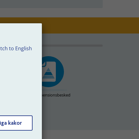
tch to English
Se dina pensionsbesked
iga kakor