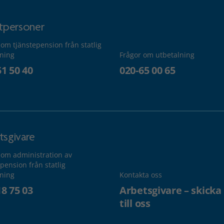
atpersoner
 om tjänstepension från statlig
lning
Frågor om utbetalning
51 50 40
020-65 00 65
tsgivare
 om administration av
pension från statlig
lning
Kontakta oss
18 75 03
Arbetsgivare – skicka
till oss