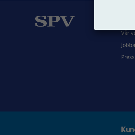
Om
Vår v
Jobba
Press
Kun