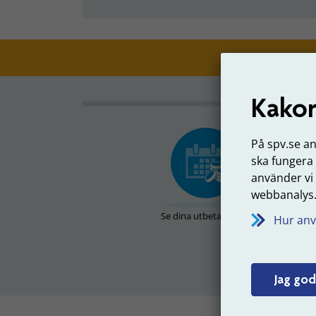
Kakor
På spv.se a
ska fungera
använder vi
webbanalys
Se dina utbetalningar
Hur anv
Jag god