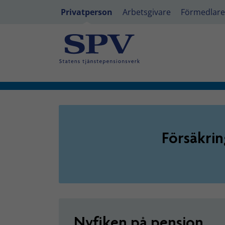
Privatperson
Arbetsgivare
Förmedlare
Privatperson - Försäkringslö
Försäkrin
Nyfiken på pension