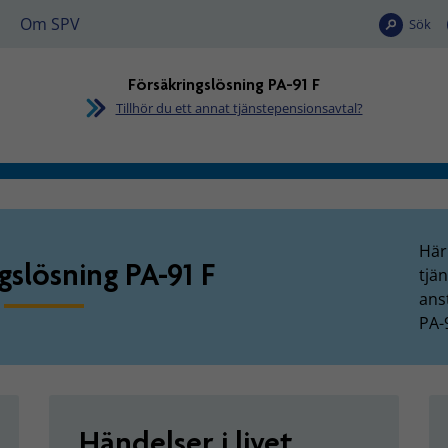
Om SPV
Sök
Försäkringslösning PA-91 F
Tillhör du ett annat tjänstepensionsavtal?
sning PA-91 F
Här
gslösning PA-91 F
tjä
anst
PA-
Händelser i livet