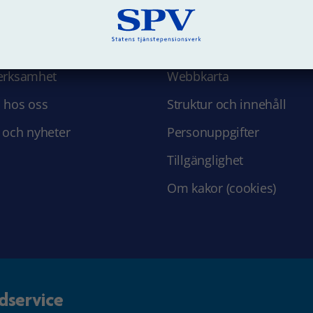
 SPV
Om webbplatsen
erksamhet
Webbkarta
 hos oss
Struktur och innehåll
 och nyheter
Personuppgifter
Tillgänglighet
Om kakor (cookies)
dservice