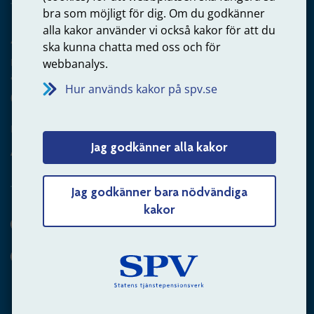
bra som möjligt för dig. Om du godkänner
alla kakor använder vi också kakor för att du
Arbetsgivare
ska kunna chatta med oss och för
Frågor om administration av tjänstepension från statlig
webbanalys.
anställning
Hur används kakor på spv.se
060-18 75 03
Kontakta oss
Jag godkänner alla kakor
Arbetsgivare – skicka mejl till oss
Jag godkänner bara nödvändiga
kakor
Hitta svaret på din fråga
Andra sätt att kontakta oss