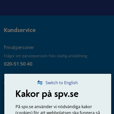
Kundservice
Privatpersoner
Frågor om tjänstepension från statlig anställning
020-51 50 40
Frågor om utbetalning
020-65 00 65
Switch to English
Kakor på spv.se
Kontakta oss
Privatperson – skicka mejl till oss
På spv.se använder vi nödvändiga kakor
(cookies) för att webbplatsen ska fungera så