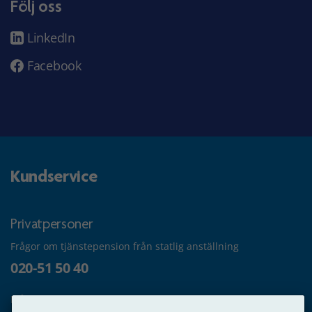
Följ oss
LinkedIn
Facebook
Kundservice
Privatpersoner
Frågor om tjänstepension från statlig anställning
020-51 50 40
Frågor om utbetalning