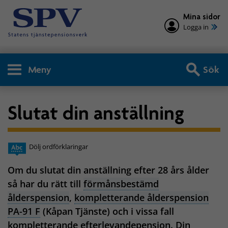
Mina sidor
Logga in
Meny
Sök
Slutat din anställning
Dölj ordförklaringar
Om du slutat din anställning efter 28 års ålder
så har du rätt till
förmånsbestämd
ålderspension
,
kompletterande ålderspension
PA-91 F
(Kåpan Tjänste) och i vissa fall
kompletterande
efterlevandepension
. Din