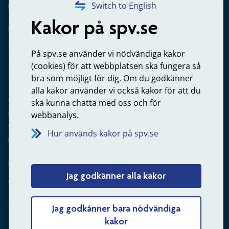
020-65 00 65
Switch to English
Kakor på spv.se
Kontakta oss
Privatperson – skicka mejl till oss
På spv.se använder vi nödvändiga kakor
(cookies) för att webbplatsen ska fungera så
bra som möjligt för dig. Om du godkänner
alla kakor använder vi också kakor för att du
Arbetsgivare
ska kunna chatta med oss och för
Frågor om administration av tjänstepension från statlig
webbanalys.
anställning
Hur används kakor på spv.se
060-18 75 03
Kontakta oss
Jag godkänner alla kakor
Arbetsgivare – skicka mejl till oss
Jag godkänner bara nödvändiga
kakor