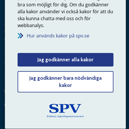
bra som möjligt för dig. Om du godkänner
alla kakor använder vi också kakor för att du
Arbetsgivare
ska kunna chatta med oss och för
Frågor om administration av tjänstepension från statlig
webbanalys.
anställning
Hur används kakor på spv.se
060-18 75 03
Kontakta oss
Jag godkänner alla kakor
Arbetsgivare – skicka mejl till oss
Jag godkänner bara nödvändiga
kakor
Hitta svaret på din fråga
Andra sätt att kontakta oss