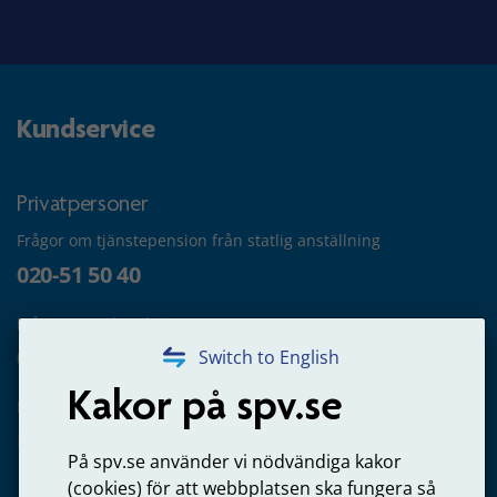
Kundservice
Privatpersoner
Frågor om tjänstepension från statlig anställning
020-51 50 40
Frågor om utbetalning
020-65 00 65
Switch to English
Kakor på spv.se
Kontakta oss
Privatperson – skicka mejl till oss
På spv.se använder vi nödvändiga kakor
(cookies) för att webbplatsen ska fungera så