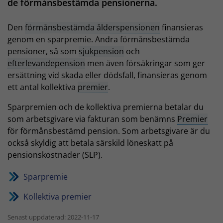
de förmånsbestämda pensionerna.
Den
förmånsbestämda ålderspensionen
finansieras
genom en sparpremie. Andra förmånsbestämda
pensioner, så som
sjukpension
och
efterlevandepension
men även försäkringar som ger
ersättning vid skada eller dödsfall, finansieras genom
ett antal kollektiva
premier
.
Sparpremien och de kollektiva premierna betalar du
som arbetsgivare via fakturan som benämns
Premier
för förmånsbestämd pension. Som arbetsgivare är du
också skyldig att betala särskild löneskatt på
pensionskostnader (SLP).
Sparpremie
Kollektiva premier
Senast uppdaterad: 2022-11-17