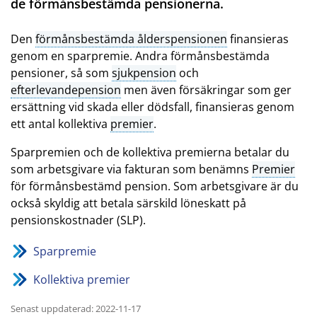
de förmånsbestämda pensionerna.
Den
förmånsbestämda ålderspensionen
finansieras
genom en sparpremie. Andra förmånsbestämda
pensioner, så som
sjukpension
och
efterlevandepension
men även försäkringar som ger
ersättning vid skada eller dödsfall, finansieras genom
ett antal kollektiva
premier
.
Sparpremien och de kollektiva premierna betalar du
som arbetsgivare via fakturan som benämns
Premier
för förmånsbestämd pension. Som arbetsgivare är du
också skyldig att betala särskild löneskatt på
pensionskostnader (SLP).
Sparpremie
Kollektiva premier
Senast uppdaterad: 2022-11-17