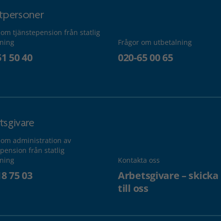
atpersoner
 om tjänstepension från statlig
lning
Frågor om utbetalning
51 50 40
020-65 00 65
tsgivare
 om administration av
pension från statlig
lning
Kontakta oss
18 75 03
Arbetsgivare – skicka
till oss