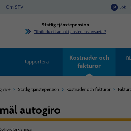
Om SPV
Sök
Statlig tjänstepension
Tillhör du ett annat tjänstepensionsavtal?
Kostnader och
Bl
Rapportera
fakturor
givare
Statlig tjänstepension
Kostnader och fakturor
Faktur
mäl autogiro
Dölj ordförklaringar