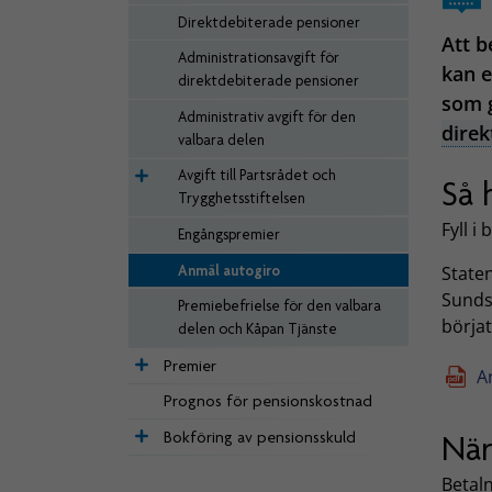
Direktdebiterade pensioner
Att b
Administrationsavgift för
kan e
direktdebiterade pensioner
som g
Administrativ avgift för den
direk
valbara delen
Avgift till Partsrådet och
Så 
Trygghetsstiftelsen
Fyll i
Engångspremier
Anmäl autogiro
State
Sunds
Premiebefrielse för den valbara
börja
delen och Kåpan Tjänste
Premier
A
Prognos för pensionskostnad
Bokföring av pensionsskuld
När
Betal