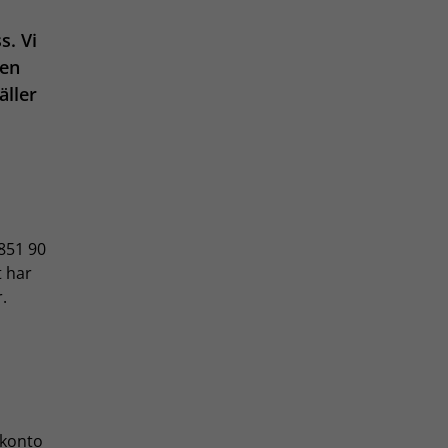
s. Vi
den
äller
851 90
t har
.
 konto