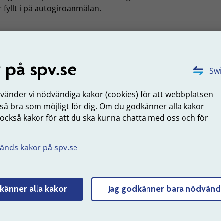
 fyllt i på autogiroanmälan.
du byter bankkonto
 byter bankkonto måste du meddela banken att ändra upp
 på spv.se
ket konto autogirot ska dras från.
Swi
 du frågor om autogiro?
nvänder vi nödvändiga kakor (cookies) för att webbplatsen
 så bra som möjligt för dig. Om du godkänner alla kakor
 har frågor om autogiro kontaktar du oss på 060-18 75 03 e
 också kakor för att du ska kunna chatta med oss och för
mi@spv.se
.
.
uppdaterad: 2024-02-07
änds kakor på spv.se
Tyck till om sidans innehåll
känner alla kakor
Jag godkänner bara nödvänd