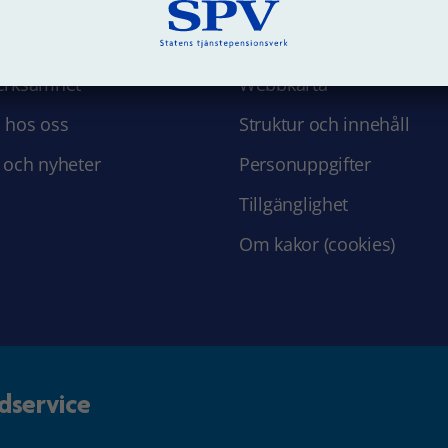
 SPV
Om webbplatsen
erksamhet
Webbkarta
 hos oss
Struktur och innehåll
 och nyheter
Personuppgifter
Tillgänglighet
Om kakor (cookies)
dservice