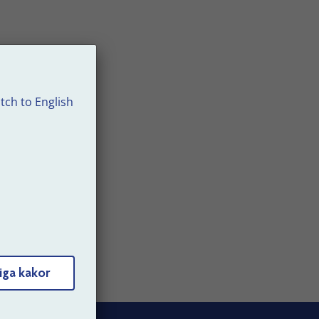
giften
tch to English
ller
iga kakor