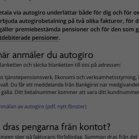
etala via autogiro underlättar både för dig och för os
rbjuda autogirobetalning på två olika fakturor, för 
äller premiebestämda pensioner och för den som g
tdebiterade pensioner
.
här anmäler du autogiro
 blanketten och skicka blanketten till oss på adressen:
ns tjänstepensionsverk, Ekonomi och verksamhetsstyrning, 
vall. Du får ett meddelande från Bankgirot när medgivande
t gälla. Ditt betalnummer kommer att vara ditt kundnummer
nmälan av autogiro (pdf, nytt fönster)
 dras pengarna från kontot?
ningen sker på fakturans förfallodag. Summan dras från det