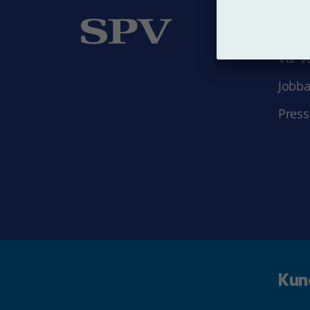
Om
Vår v
Jobba
Press
Kun