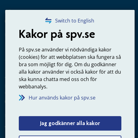
Frågor om utbetalning
020-65 00 65
Switch to English
Kakor på spv.se
Kontakta oss
Privatperson – skicka mejl till oss
På spv.se använder vi nödvändiga kakor
(cookies) för att webbplatsen ska fungera så
bra som möjligt för dig. Om du godkänner
alla kakor använder vi också kakor för att du
Arbetsgivare
ska kunna chatta med oss och för
Frågor om administration av tjänstepension från statlig
webbanalys.
anställning
Hur används kakor på spv.se
060-18 75 03
Kontakta oss
Jag godkänner alla kakor
Arbetsgivare – skicka mejl till oss