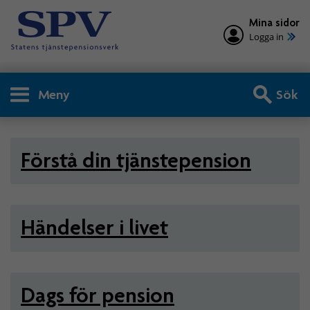
Mina sidor
Logga in
Meny
Sök
Privatperson - Tjänstepensio
Förstå din tjänstepension
Händelser i livet
Dags för pension