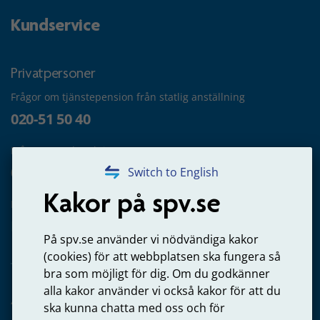
Kundservice
Privatpersoner
Frågor om tjänstepension från statlig anställning
020-51 50 40
Frågor om utbetalning
020-65 00 65
Switch to English
Kakor på spv.se
Kontakta oss
Privatperson – skicka mejl till oss
På spv.se använder vi nödvändiga kakor
(cookies) för att webbplatsen ska fungera så
bra som möjligt för dig. Om du godkänner
alla kakor använder vi också kakor för att du
Arbetsgivare
ska kunna chatta med oss och för