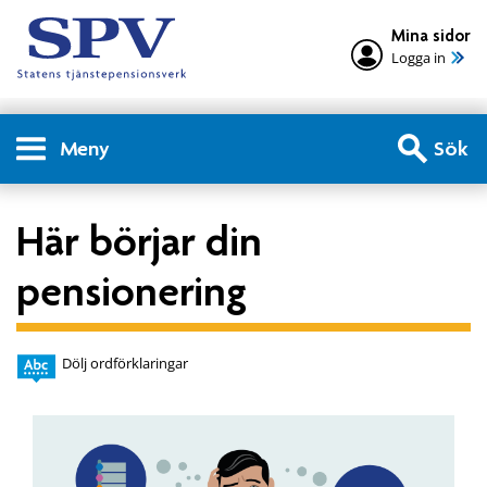
Mina sidor
Logga in
Meny
Sök
Här börjar din
pensionering
Dölj ordförklaringar