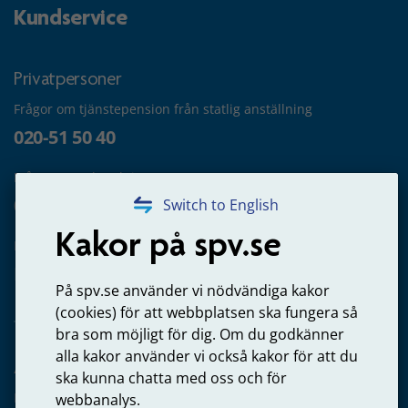
Kundservice
Privatpersoner
Frågor om tjänstepension från statlig anställning
020-51 50 40
Frågor om utbetalning
020-65 00 65
Switch to English
Kakor på spv.se
Kontakta oss
Privatperson – skicka mejl till oss
På spv.se använder vi nödvändiga kakor
(cookies) för att webbplatsen ska fungera så
bra som möjligt för dig. Om du godkänner
alla kakor använder vi också kakor för att du
Arbetsgivare
ska kunna chatta med oss och för
Frågor om administration av tjänstepension från statlig
webbanalys.