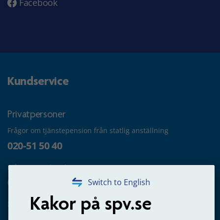
Facebook
Kundservice
Privatpersoner
Frågor om tjänstepension från statlig anställning
020-51 50 40
Frågor om utbetalning
020-65 00 65
Switch to English
Kakor på spv.se
Kontakta oss
Privatperson – skicka mejl till oss