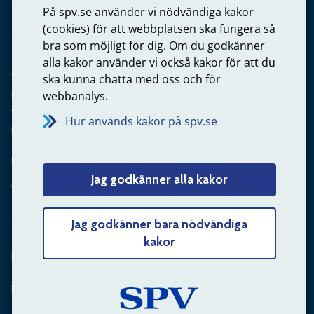
På spv.se använder vi nödvändiga kakor
(cookies) för att webbplatsen ska fungera så
bra som möjligt för dig. Om du godkänner
alla kakor använder vi också kakor för att du
Arbetsgivare
ska kunna chatta med oss och för
Frågor om administration av tjänstepension från statlig
webbanalys.
anställning
Hur används kakor på spv.se
060-18 75 03
Kontakta oss
Jag godkänner alla kakor
Arbetsgivare – skicka mejl till oss
Jag godkänner bara nödvändiga
kakor
Hitta svaret på din fråga
Andra sätt att kontakta oss