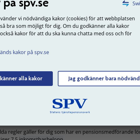
 på spv.se
Swi
tidsanställningen. På den del som du får
delpension
beräkn
n
förmånsbestämda ålderspensionen
som om du inte tagit
nvänder vi nödvändiga kakor (cookies) för att webbplatsen
pension
så kallad
slutbetalning
.
 så bra som möjligt för dig. Om du godkänner alla kakor
tNord fortsätter att betala in pengar till
 också kakor för att du ska kunna chatta med oss och för
 kompletterande ålderspension ITPK-P. Inbetalningarna räk
.
 pensionsmedförande lön som du har i din deltidsanställni
änds kakor på spv.se
tNord betalar också en engångspremie till din kompletter
erspension ITPK-P när vi börjar betala ut din
delpension
, en
lad
slutbetalning
.
känner alla kakor
Jag godkänner bara nödvänd
 belopp som du får i
delpension
från oss räknas
inte
som
nsionsgrundande inkomst hos
Pensionsmyndigheten
. Din
männa pension
kan därför minska om du får
delpension
. Vä
Pensionsmyndigheten
för mer information.
ensionsmyndighetens webbplats
ilda regler gäller för dig som har en pensionsmedförande l
iger 7,5
inkomstbasbelopp
.