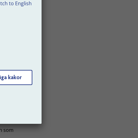
tch to English
as
nas på
ng.
ande
 så
iga kakor
nd dig
ön som