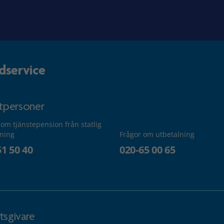
dservice
atpersoner
 om tjänstepension från statlig
lning
Frågor om utbetalning
51 50 40
020-65 00 65
tsgivare