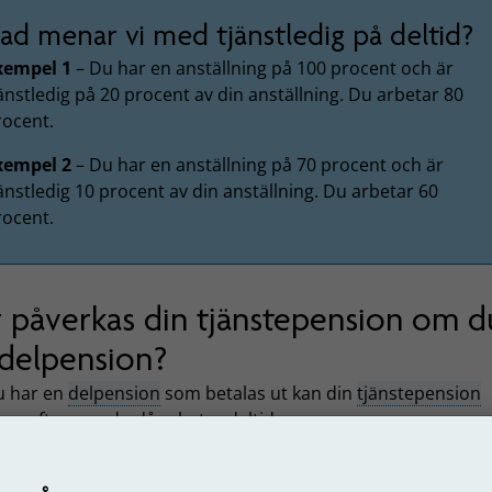
ad menar vi med tjänstledig på deltid?
xempel 1
– Du har en anställning på 100 procent och är
änstledig på 20 procent av din anställning. Du arbetar 80
rocent.
xempel 2
– Du har en anställning på 70 procent och är
änstledig 10 procent av din anställning. Du arbetar 60
rocent.
 påverkas din tjänstepension om d
 delpension?
 har en
delpension
som betalas ut kan din
tjänstepension
kas eftersom du då arbetar deltid.
n
förmånsbestämda ålderspensionen
beräknas i två delar.
 delen beräknas på den pensionsmedförande lön som du ha