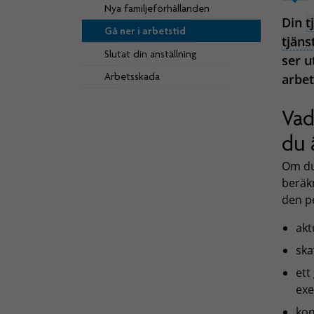
Nya familjeförhållanden
Din
t
Gå ner i arbetstid
tjäns
Slutat din anställning
ser u
Arbetsskada
arbet
Vad
du 
Om du
beräk
den p
akt
ska
ett
exe
kon