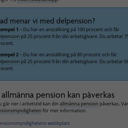
ad menar vi med delpension?
xempel 1
– Du har en anställning på 100 procent och får
elpension
på 25 procent från din arbetsgivare. Du arbetar 7
rocent.
xempel 2
– Du har en anställning på 80 procent och får
elpension
på 25 procent från din arbetsgivare. Du arbetar 6
rocent.
 allmänna pension kan påverkas
 går ner i arbetstid kan din
allmänna pension
påverkas. Vä
nsionsmyndigheten
för mer information.
ensionsmyndighetens webbplats