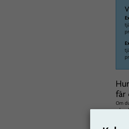
V
E
tj
p
E
tj
p
Hur
får
Om du
påver
De
ena