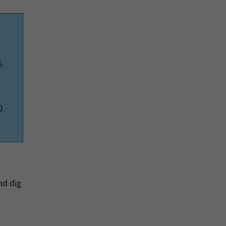
5
0
nd dig