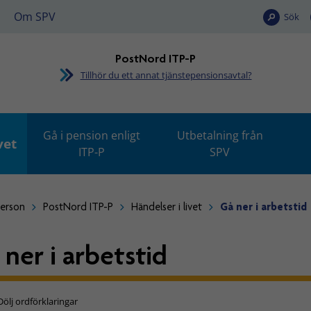
Om SPV
Sök
PostNord ITP-P
Tillhör du ett annat tjänstepensionsavtal?
Gå i pension enligt
Utbetalning från
vet
ITP-P
SPV
person
PostNord ITP-P
Händelser i livet
Gå ner i arbetstid
 ner i arbetstid
Dölj ordförklaringar