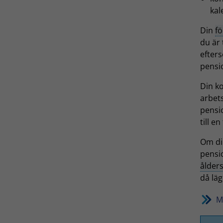
kal
Din
f
du är 
efter
pensi
Din k
arbet
pensi
till e
Om din
pensi
ålder
då läg
M