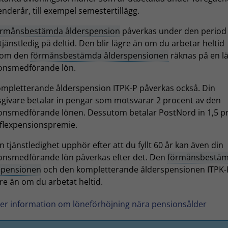
enderår, till exempel semestertillägg.
örmånsbestämda ålderspension
påverkas under den perio
tjänstledig på deltid. Den blir lägre än om du arbetar heltid
som den
förmånsbestämda ålderspensionen
räknas på en l
onsmedförande lön.
ompletterande ålderspension ITPK-P påverkas också. Din
sgivare betalar in pengar som motsvarar 2 procent av den
onsmedförande lönen. Dessutom betalar PostNord in 1,5 p
n flexpensionspremie.
 tjänstledighet upphör efter att du fyllt 60 år kan även din
onsmedförande lön påverkas efter det. Den
förmånsbestä
spensionen
och den kompletterande ålderspensionen ITPK-P
re än om du arbetat heltid.
er information om löneförhöjning nära pensionsålder