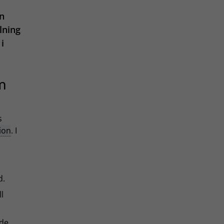
in
lning
i
m
s
ion
. I
d.
l
nde