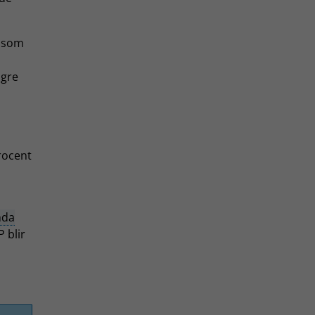
d som
ägre
rocent
mda
 blir