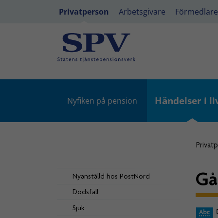
Privatperson
Arbetsgivare
Förmedlare
Händelser i li
Nyfiken på pension
Privat
Gå
Nyanställd hos PostNord
Dödsfall
Sjuk