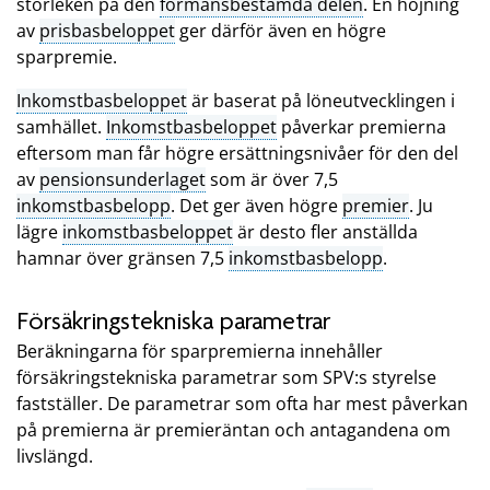
storleken på den
förmånsbestämda delen
. En höjning
av
prisbasbeloppet
ger därför även en högre
sparpremie.
Inkomstbasbeloppet
är baserat på löneutvecklingen i
samhället.
Inkomstbasbeloppet
påverkar premierna
eftersom man får högre ersättningsnivåer för den del
av
pensionsunderlaget
som är över 7,5
inkomstbasbelopp
. Det ger även högre
premier
. Ju
lägre
inkomstbasbeloppet
är desto fler anställda
hamnar över gränsen 7,5
inkomstbasbelopp
.
Försäkringstekniska parametrar
Beräkningarna för sparpremierna innehåller
försäkringstekniska parametrar som SPV:s styrelse
fastställer. De parametrar som ofta har mest påverkan
på premierna är premieräntan och antagandena om
livslängd.