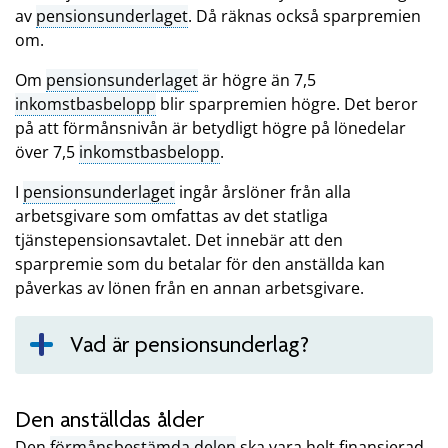
av
pensionsunderlaget
. Då räknas också sparpremien
om.
Om
pensionsunderlaget
är högre än 7,5
inkomstbasbelopp
blir sparpremien högre. Det beror
på att förmånsnivån är betydligt högre på lönedelar
över 7,5
inkomstbasbelopp
.
I
pensionsunderlaget
ingår årslöner från alla
arbetsgivare som omfattas av det statliga
tjänstepensionsavtalet. Det innebär att den
sparpremie som du betalar för den anställda kan
påverkas av lönen från en annan arbetsgivare.
Vad är pensionsunderlag?
Den anställdas ålder
Den
förmånsbestämda delen
ska vara helt finansierad