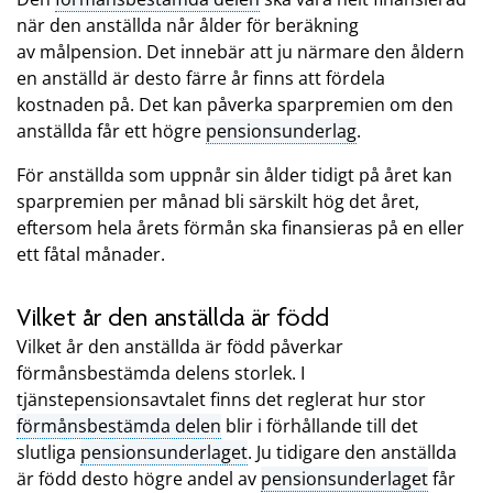
när den anställda når ålder för beräkning
av målpension. Det innebär att ju närmare den åldern
en anställd är desto färre år finns att fördela
kostnaden på. Det kan påverka sparpremien om den
anställda får ett högre
pensionsunderlag
.
För anställda som uppnår sin ålder tidigt på året kan
sparpremien per månad bli särskilt hög det året,
eftersom hela årets förmån ska finansieras på en eller
ett fåtal månader.
Vilket år den anställda är född
Vilket år den anställda är född påverkar
förmånsbestämda delens storlek. I
tjänstepensionsavtalet finns det reglerat hur stor
förmånsbestämda delen
blir i förhållande till det
slutliga
pensionsunderlaget
. Ju tidigare den anställda
är född desto högre andel av
pensionsunderlaget
får