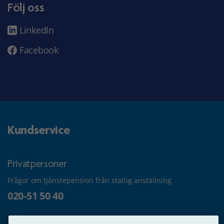
Följ oss
LinkedIn
Facebook
Kundservice
Privatpersoner
Frågor om tjänstepension från statlig anställning
020-51 50 40
Frågor om utbetalning