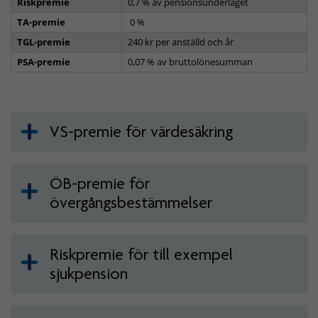
Riskpremie
0,7 % av pensionsunderlaget
TA-premie
0 %
TGL-premie
240 kr per anställd och år
PSA-premie
0,07 % av bruttolönesumman
VS-premie för värdesäkring
ÖB-premie för
övergångsbestämmelser
Riskpremie för till exempel
sjukpension