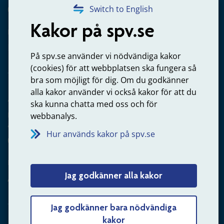
020-65 00 65
Switch to English
Kakor på spv.se
Kontakta oss
Privatperson – skicka mejl till oss
På spv.se använder vi nödvändiga kakor
(cookies) för att webbplatsen ska fungera så
bra som möjligt för dig. Om du godkänner
alla kakor använder vi också kakor för att du
Arbetsgivare
ska kunna chatta med oss och för
Frågor om administration av tjänstepension från statlig
webbanalys.
anställning
Hur används kakor på spv.se
060-18 75 03
Kontakta oss
Jag godkänner alla kakor
Arbetsgivare – skicka mejl till oss
Jag godkänner bara nödvändiga
kakor