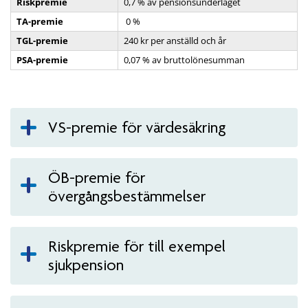
Riskpremie
0,7 % av pensionsunderlaget
TA-premie
0 %
TGL-premie
240 kr per anställd och år
PSA-premie
0,07 % av bruttolönesumman
VS-premie för värdesäkring
ÖB-premie för
övergångsbestämmelser
Riskpremie för till exempel
sjukpension