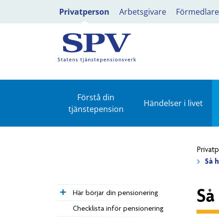
Privatperson
Arbetsgivare
Förmedlare
Förstå din
Händelser i livet
tjänstepension
Privat
Så h
Så
Här börjar din pensionering
Checklista inför pensionering