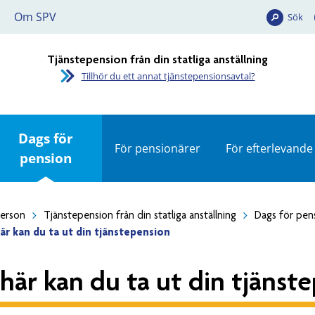
Om SPV
Sök
Tjänstepension från din statliga anställning
Tillhör du ett annat tjänstepensionsavtal?
Dags för
För pensionärer
För efterlevande
pension
person
Tjänstepension från din statliga anställning
Dags för pen
är kan du ta ut din tjänstepension
 här kan du ta ut din tjänst