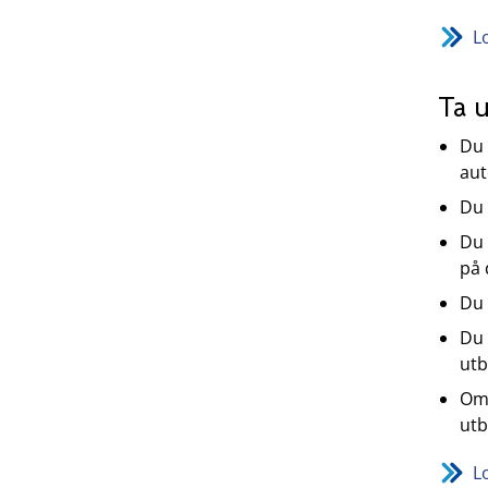
L
Ta 
Du 
aut
Du 
Du 
på 
Du 
Du 
utb
Om 
utb
L