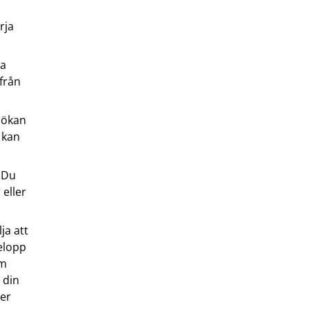
rja
na
 från
nsökan
d kan
. Du
 eller
ja att
belopp
om
 din
ler