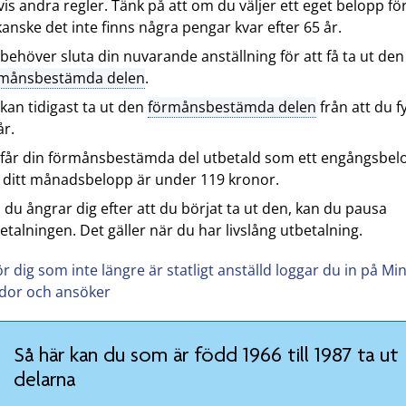
vis andra regler. Tänk på att om du väljer ett eget belopp fö
kanske det inte finns några pengar kvar efter 65 år.
behöver sluta din nuvarande anställning för att få ta ut den
rmånsbestämda delen
.
kan tidigast ta ut den
förmånsbestämda delen
från att du fy
år.
får din förmånsbestämda del utbetald som ett engångsbel
ditt månadsbelopp är under 119 kronor.
du ångrar dig efter att du börjat ta ut den, kan du pausa
etalningen. Det gäller när du har livslång utbetalning.
ör dig som inte längre är statligt anställd loggar du in på Mi
idor och ansöker
Så här kan du som är född 1966 till 1987 ta ut
delarna