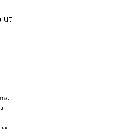
 ut
rna.
du
 när