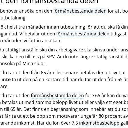
ut den förmånsbestämda delen
 behöver ansöka om den
förmånsbestämda delen
för att bö
 utbetalning.
ök helst tre månader innan utbetalning för att du ska få di
gar i tid. Vi betalar ut den
förmånsbestämda delen
tidigast
 månaden vi fått in ansökan.
du statligt anställd ska din arbetsgivare ska skriva under a
 skicka den till oss på SPV. Är du inte längre statligt anställ
ansöka på Mina sidor.
du tar ut den från 65 år eller senare betalas den ut livet ut
n
inte
ta ut den på en kortare tid när du tar ut den från 65 år
are.
du tar ut den
förmånsbestämda delen
före 65 år kan du väl
 betalas ut med samma belopp livet ut eller välja ett eget 
m till 65 år. Det finns en begränsning som innebär att du s
t får ta ut ett belopp som motsvarar ungefär 80 procent av
arande inkomst. Har du lön över 7,5
inkomstbasbelopp
gäl