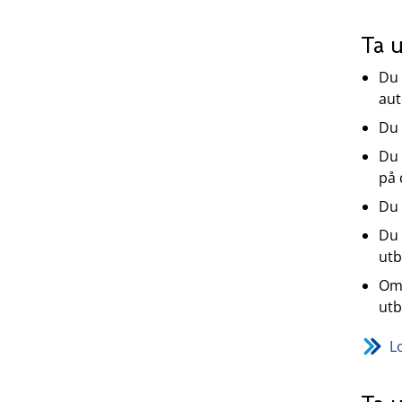
Ta 
Du 
aut
Du 
Du 
på 
Du 
Du 
utb
Om 
utb
L