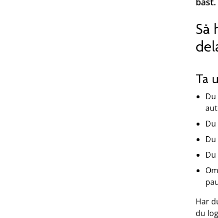
bäst.
Så 
del
Ta 
Du 
aut
Du 
Du 
Du
Om 
pau
Har du
du log