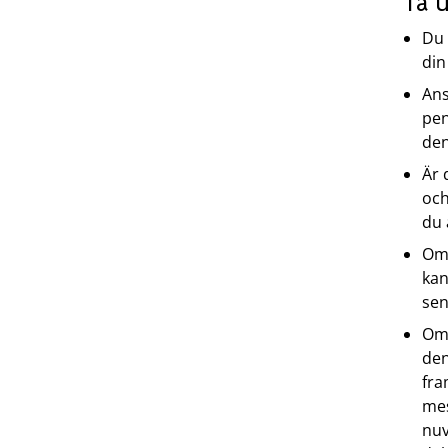
Ta 
Du
din
Ans
pen
den
Är 
och
du 
Om 
ka
sen
Om 
den
fra
mes
nuv