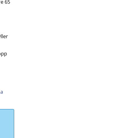
re 65
ller
opp
na