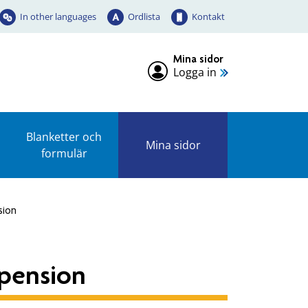
In other languages
Ordlista
Kontakt
Mina sidor
Logga in
Blanketter och
Mina sidor
formulär
sion
epension