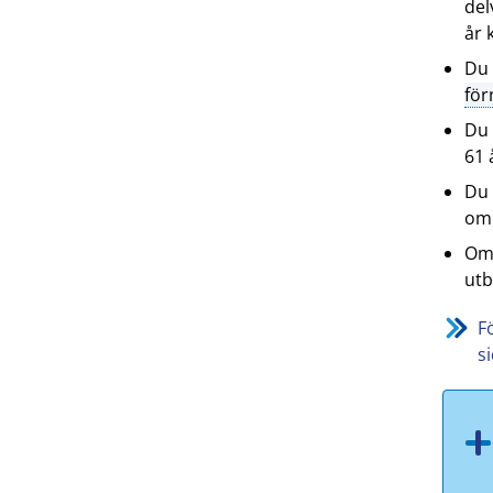
del
år 
Du 
fö
Du 
61 
Du 
om 
Om 
utb
F
s