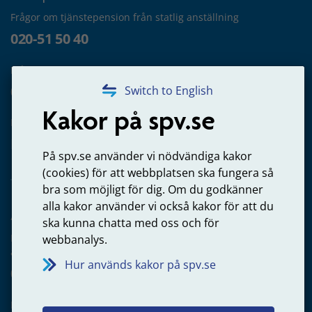
Frågor om tjänstepension från statlig anställning
020-51 50 40
Frågor om utbetalning
020-65 00 65
Switch to English
Kakor på spv.se
Kontakta oss
Privatperson – skicka mejl till oss
På spv.se använder vi nödvändiga kakor
(cookies) för att webbplatsen ska fungera så
bra som möjligt för dig. Om du godkänner
alla kakor använder vi också kakor för att du
Arbetsgivare
ska kunna chatta med oss och för
Frågor om administration av tjänstepension från statlig
webbanalys.
anställning
Hur används kakor på spv.se
060-18 75 03
Kontakta oss