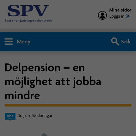
Mina sidor
Logga in
Meny
Sök
Delpension – en
möjlighet att jobba
mindre
Dölj ordförklaringar