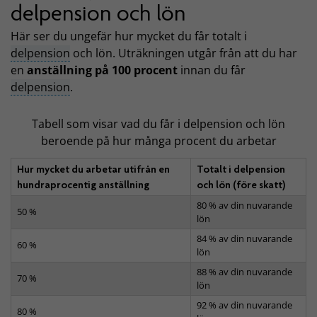
delpension och lön
Här ser du ungefär hur mycket du får totalt i
delpension
och lön. Uträkningen utgår från att du har
en
anställning på 100 procent
innan du får
delpension
.
Tabell som visar vad du får i delpension och lön
beroende på hur många procent du arbetar
Hur mycket du arbetar utifrån en
Totalt i delpension
hundraprocentig anställning
och lön (före skatt)
80 % av din nuvarande
50 %
lön
84 % av din nuvarande
60 %
lön
88 % av din nuvarande
70 %
lön
92 %
av din nuvarande
80 %