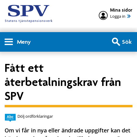
Mina sidor
Logga in
Meny
Sök
Fått ett
återbetalningskrav från
SPV
Dölj ordförklaringar
Om vi får in nya eller ändrade uppgifter kan det