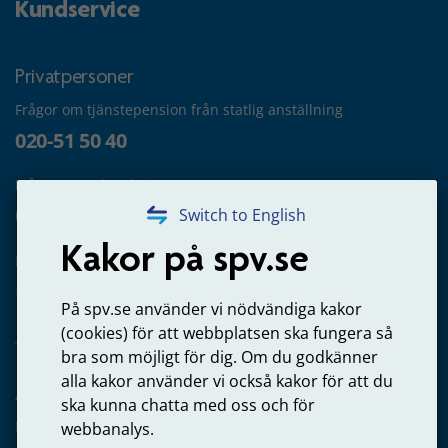
Kundservice
Privatpersoner
Frågor om tjänstepension från statlig anställning
020-51 50 40
Frågor om utbetalning
020-65 00 65
Switch to English
Kakor på spv.se
Kontakta oss
Privatperson – skicka mejl till oss
På spv.se använder vi nödvändiga kakor
(cookies) för att webbplatsen ska fungera så
bra som möjligt för dig. Om du godkänner
alla kakor använder vi också kakor för att du
Arbetsgivare
ska kunna chatta med oss och för
Frågor om administration av tjänstepension från statlig
webbanalys.
anställning