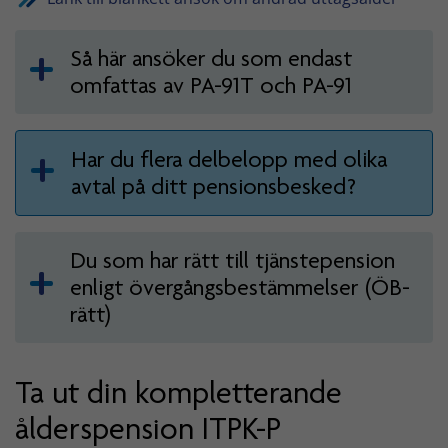
Så här ansöker du som endast
omfattas av PA-91T och PA-91
Har du flera delbelopp med olika
avtal på ditt pensionsbesked?
Du som har rätt till tjänstepension
enligt övergångsbestämmelser (ÖB-
rätt)
Ta ut din kompletterande
ålderspension ITPK-P