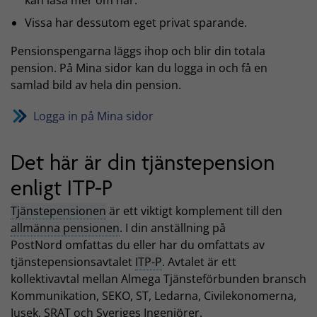
kan läsa mer om här.
Vissa har dessutom eget privat sparande.
Pensionspengarna läggs ihop och blir din totala
pension. På Mina sidor kan du logga in och få en
samlad bild av hela din pension.
Logga in på Mina sidor
Det här är din tjänstepension
enligt ITP-P
Tjänstepensionen
är ett viktigt komplement till den
allmänna pensionen
. I din anställning på
PostNord omfattas du eller har du omfattats av
tjänstepensionsavtalet
ITP-P
. Avtalet är ett
kollektivavtal mellan Almega Tjänsteförbunden bransch
Kommunikation, SEKO, ST, Ledarna, Civilekonomerna,
Jusek, SRAT och Sveriges Ingenjörer.