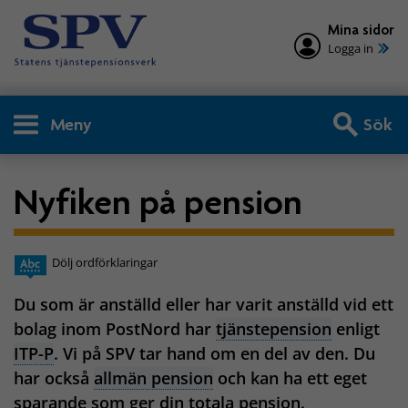
Mina sidor
Logga in
Meny
Sök
Nyfiken på pension
Dölj ordförklaringar
Du som är anställd eller har varit anställd vid ett
bolag inom PostNord har
tjänstepension
enligt
ITP-P
. Vi på SPV tar hand om en del av den. Du
har också
allmän pension
och kan ha ett eget
sparande som ger din totala pension.