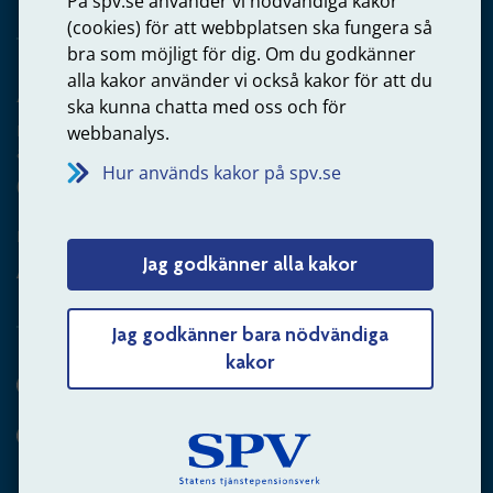
På spv.se använder vi nödvändiga kakor
(cookies) för att webbplatsen ska fungera så
bra som möjligt för dig. Om du godkänner
alla kakor använder vi också kakor för att du
Arbetsgivare
ska kunna chatta med oss och för
Frågor om administration av tjänstepension från statlig
webbanalys.
anställning
Hur används kakor på spv.se
060-18 75 03
Kontakta oss
Jag godkänner alla kakor
Arbetsgivare – skicka mejl till oss
Jag godkänner bara nödvändiga
kakor
Hitta svaret på din fråga
Andra sätt att kontakta oss