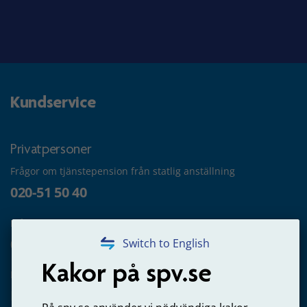
Kundservice
Privatpersoner
Frågor om tjänstepension från statlig anställning
020-51 50 40
Frågor om utbetalning
020-65 00 65
Switch to English
Kakor på spv.se
Kontakta oss
Privatperson – skicka mejl till oss