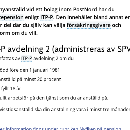
yanställd vid ett bolag inom PostNord har du
tepension
enligt
ITP-P
. Den innehåller bland annat e
r del där du själv kan välja
försäkringsgivare
och
orm om du vill.
-P avdelning 2 (administreras av SP
fattas av
ITP-P
avdelning 2 om du
född före den 1 januari 1981
anställd på minst 20 procent
 fyllt 18 år
fullt arbetsför på den tjänst som du är anställd på.
visstidsanställd ska din anställning vara i minst tre månader
er information finns under rubriken Nyfiken på pension