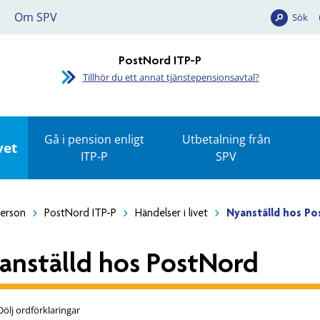
Om SPV
Sök
PostNord ITP-P
Tillhör du ett annat tjänstepensionsavtal?
Gå i pension enligt
Utbetalning från
vet
ITP-P
SPV
person
PostNord ITP-P
Händelser i livet
Nyanställd hos P
anställd hos PostNord
Dölj ordförklaringar