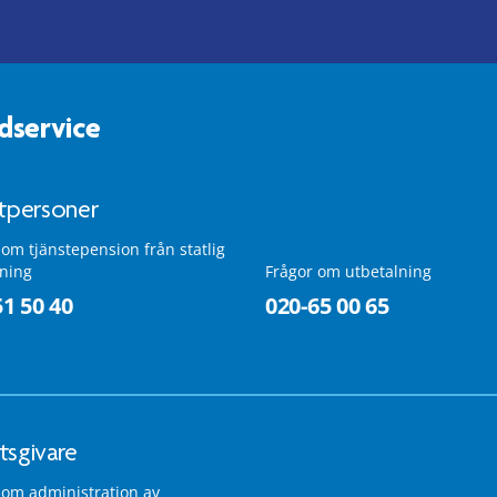
dservice
atpersoner
 om tjänstepension från statlig
lning
Frågor om utbetalning
51 50 40
020-65 00 65
tsgivare
 om administration av