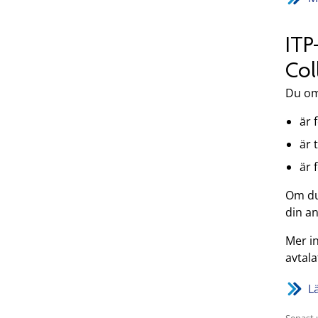
ITP
Col
Du om
är 
är 
är 
Om du 
din an
Mer i
avtala
L
Senast 