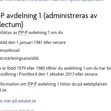
-P avdelning 1 (administreras av
lectum)
fattas av
ITP-P
avdelning 1 om du
född den 1 januari 1981 eller senare
timavlönad
förstärkningsanställd.
är född 1979 eller 1980 tillhör du avdelning 1 om du har bö
ställning i PostNord den 1 oktober 2017 eller senare.
nformation om
ITP-P
avdelning 1 hittar du på webbplatsen
t.se.
äs mer på avtalat.se
uppdaterad: 2025-08-26