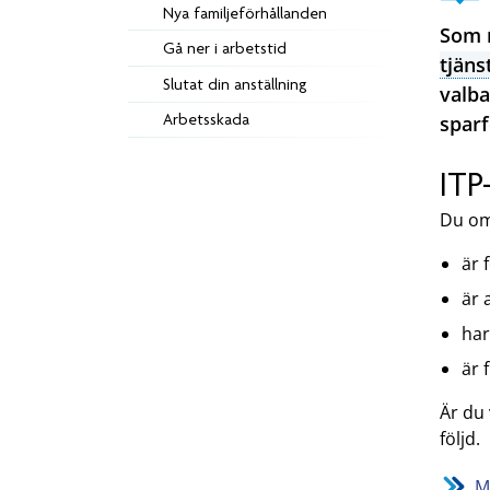
Nya familjeförhållanden
Som n
Gå ner i arbetstid
tjäns
Slutat din anställning
valba
Arbetsskada
sparf
ITP
Du om
är 
är 
har
är 
Är du 
följd.
M