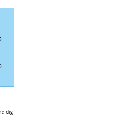
5
0
nd dig