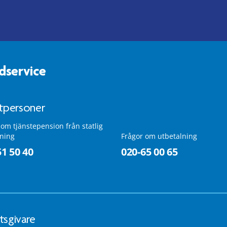
dservice
atpersoner
 om tjänstepension från statlig
lning
Frågor om utbetalning
51 50 40
020-65 00 65
tsgivare