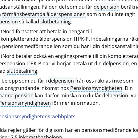
tidsanställningen. På den del som du får
delpension
beräkn
n
förmånsbestämda ålderspensionen
som om du inte tagit
pension
så kallad
slutbetalning
.
tNord fortsätter att betala in pengar till
 kompletterande ålderspension ITPK-P. Inbetalningarna räk
 pensionsmedförande lön som du har i din deltidsanställni
tNord betalar också en engångspremie till din kompletter
erspension ITPK-P när vi börjar betala ut din
delpension
, en
lad
slutbetalning
.
 belopp som du får i
delpension
från oss räknas
inte
som
nsionsgrundande inkomst hos
Pensionsmyndigheten
. Din
männa pension
kan därför minska om du får
delpension
. Vä
Pensionsmyndigheten
för mer information.
ensionsmyndighetens webbplats
ilda regler gäller för dig som har en pensionsmedförande l
iger 7,5
inkomstbasbelopp
.