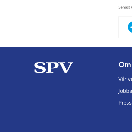
Senast 
Om
Vår v
Jobba
Press