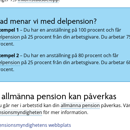
ad menar vi med delpension?
xempel 1
– Du har en anställning på 100 procent och får
elpension
på 25 procent från din arbetsgivare. Du arbetar 7
rocent.
xempel 2
– Du har en anställning på 80 procent och får
elpension
på 25 procent från din arbetsgivare. Du arbetar 6
rocent.
 allmänna pension kan påverkas
 går ner i arbetstid kan din
allmänna pension
påverkas. Vä
nsionsmyndigheten
för mer information.
ensionsmyndighetens webbplats