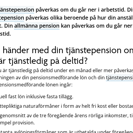
jänstepension
påverkas om du går ner i arbetstid. D
tepension
påverkas olika beroende på hur din anstäl
t. Din
allmänna pension
kan påverkas om du går ner 
stid.
 händer med din tjänstepension o
är tjänstledig på deltid?
 är tjänstledig på deltid under en månad eller mer påverka
ningen av din pensionsmedförande lön och din
tjänstepens
ensionsmedförande lönen ingår:
uell fast lön inklusive fasta tillägg.
ttepliktiga naturaförmåner i form av helt fri kost eller bosta
 genomsnitt av de tre föregående årens rörliga inkomster, til
mpel provision.
tanta avlöningsförmåner som är utbetalda under föregåe