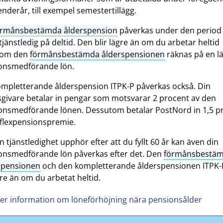
enderår, till exempel semestertillägg.
örmånsbestämda ålderspension
påverkas under den perio
tjänstledig på deltid. Den blir lägre än om du arbetar heltid
som den
förmånsbestämda ålderspensionen
räknas på en l
onsmedförande lön.
ompletterande ålderspension ITPK-P påverkas också. Din
sgivare betalar in pengar som motsvarar 2 procent av den
onsmedförande lönen. Dessutom betalar PostNord in 1,5 p
n flexpensionspremie.
 tjänstledighet upphör efter att du fyllt 60 år kan även din
onsmedförande lön påverkas efter det. Den
förmånsbestä
spensionen
och den kompletterande ålderspensionen ITPK-P
re än om du arbetat heltid.
er information om löneförhöjning nära pensionsålder