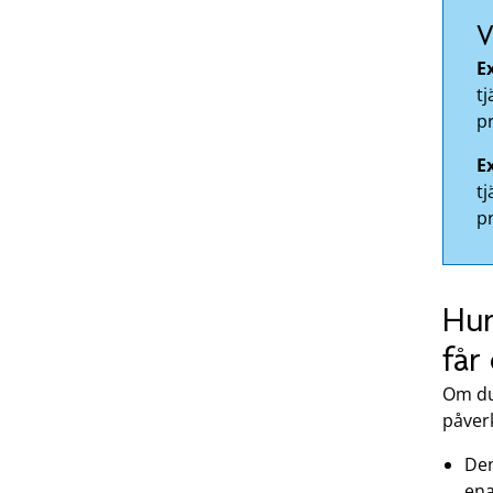
V
E
tj
p
E
tj
p
Hur
får
Om du
påver
De
ena