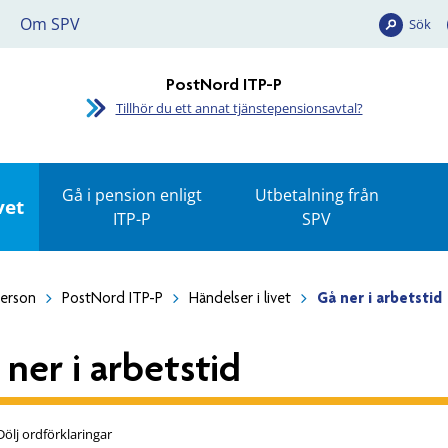
Om SPV
Sök
PostNord ITP-P
Tillhör du ett annat tjänstepensionsavtal?
Gå i pension enligt
Utbetalning från
vet
ITP-P
SPV
person
PostNord ITP-P
Händelser i livet
Gå ner i arbetstid
 ner i arbetstid
Dölj ordförklaringar