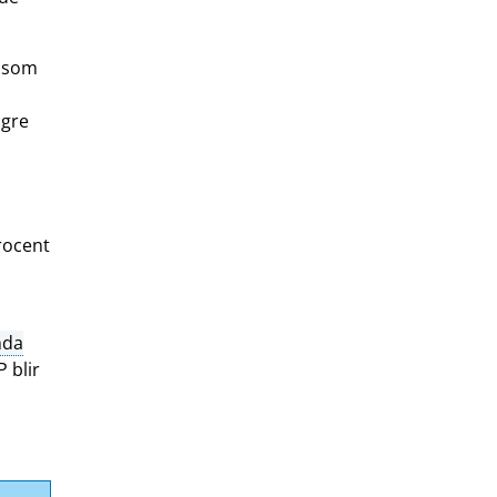
d som
ägre
rocent
mda
 blir