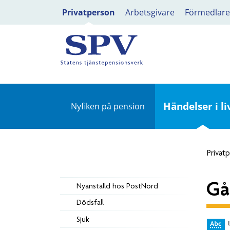
Privatperson
Arbetsgivare
Förmedlare
Händelser i li
Nyfiken på pension
Privat
Gå
Nyanställd hos PostNord
Dödsfall
Sjuk