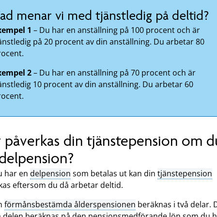
ad menar vi med tjänstledig på deltid?
xempel 1
– Du har en anställning på 100 procent och är
änstledig på 20 procent av din anställning. Du arbetar 80
rocent.
xempel 2
– Du har en anställning på 70 procent och är
änstledig 10 procent av din anställning. Du arbetar 60
rocent.
 påverkas din tjänstepension om d
 delpension?
 har en
delpension
som betalas ut kan din
tjänstepension
kas eftersom du då arbetar deltid.
n
förmånsbestämda ålderspensionen
beräknas i två delar.
 delen beräknas på den pensionsmedförande lön som du ha