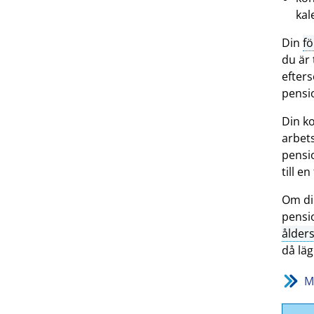
kal
Din
f
du är 
efter
pensi
Din k
arbet
pensi
till e
Om din
pensi
ålder
då läg
M