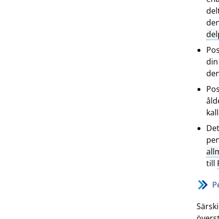
del
de
del
Pos
din
den
Pos
åld
kal
Det
pe
all
till
P
Särsk
överst