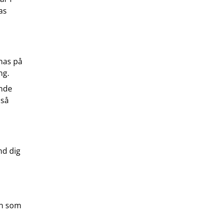
as
nas på
ng.
ande
 så
nd dig
ön som