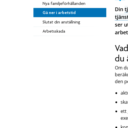
Nya familjeförhållanden
Din
t
Gå ner i arbetstid
tjäns
Slutat din anställning
ser u
Arbetsskada
arbet
Vad
du 
Om du
beräk
den p
akt
ska
ett
exe
kon