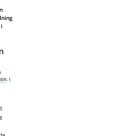
in
lning
i
m
s
ion
. I
d.
l
nde