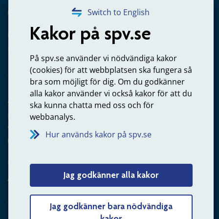
020-65 00 65
Switch to English
Kakor på spv.se
Kontakta oss
Privatperson – skicka mejl till oss
På spv.se använder vi nödvändiga kakor
(cookies) för att webbplatsen ska fungera så
bra som möjligt för dig. Om du godkänner
alla kakor använder vi också kakor för att du
Arbetsgivare
ska kunna chatta med oss och för
Frågor om administration av tjänstepension från statlig
webbanalys.
anställning
Hur används kakor på spv.se
060-18 75 03
Kontakta oss
Jag godkänner alla kakor
Arbetsgivare – skicka mejl till oss
Jag godkänner bara nödvändiga
kakor