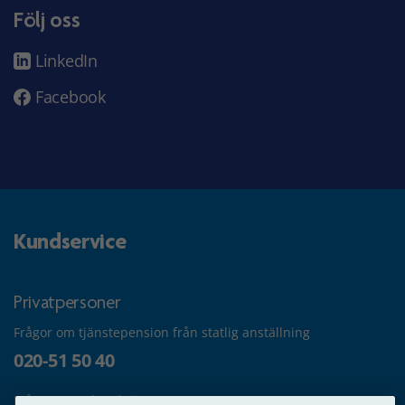
Följ oss
LinkedIn
Facebook
Kundservice
Privatpersoner
Frågor om tjänstepension från statlig anställning
020-51 50 40
Frågor om utbetalning