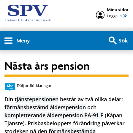
Mina sidor
Logga in
Meny
Sök
Nästa års pension
Dölj ordförklaringar
Din
tjänstepensionen
består av två olika delar:
förmånsbestämd ålderspension
och
kompletterande ålderspension PA-91 F
(Kåpan
Tjänste). Prisbasbeloppets förändring påverkar
storleken på den
förmånsbestämda