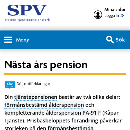
Mina sidor
Logga in
Meny
Sök
Nästa års pension
Dölj ordförklaringar
Din
tjänstepensionen
består av två olika delar:
förmånsbestämd ålderspension
och
kompletterande ålderspension PA-91 F
(Kåpan
Tjänste). Prisbasbeloppets förändring påverkar
storleken på den
förmånsbestämda