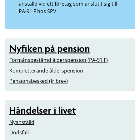
anställd vid ett företag som anslutit sig till
PA-91 F hos SPV.
Nyfiken på pension
Förmånsbestämd ålderspension (PA-91 F)
Kompletterande ålderspension
Pensionsbesked (fribrev)
Händelser i livet
Nyanställd
Dödsfall