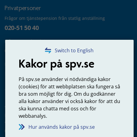
Privatpersoner
Frågor om tjänstepension från statlig anställning
020-51 50 40
Frågor om utbetalning
020-65 00 65
Switch to English
Kakor på spv.se
Kontakta oss
Privatperson – skicka mejl till oss
På spv.se använder vi nödvändiga kakor
(cookies) för att webbplatsen ska fungera så
bra som möjligt för dig. Om du godkänner
alla kakor använder vi också kakor för att du
Arbetsgivare
ska kunna chatta med oss och för
Frågor om administration av tjänstepension från statlig
webbanalys.
anställning
Hur används kakor på spv.se
060-18 75 03