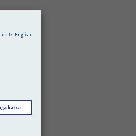
tch to English
rer
iga kakor