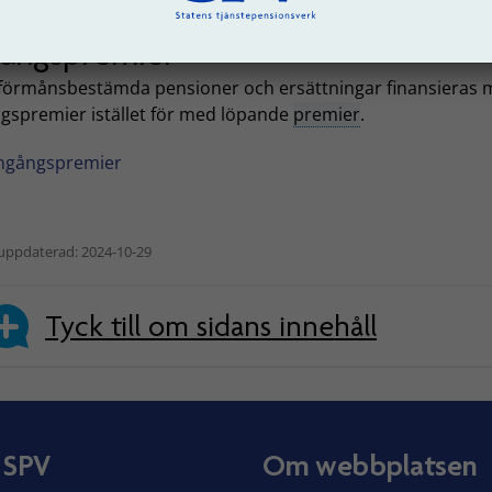
ångspremier
 förmånsbestämda pensioner och ersättningar finansieras
gspremier istället för med löpande
premier
.
ngångspremier
uppdaterad: 2024-10-29
Tyck till om sidans innehåll
 SPV
Om webbplatsen