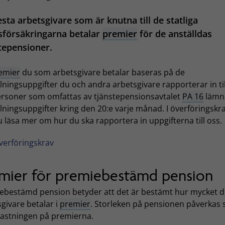
esta arbetsgivare som är knutna till de statliga
sförsäkringarna betalar
premier
för de anställdas
tepensioner.
emier
du som arbetsgivare betalar baseras på de
lningsuppgifter du och andra arbetsgivare rapporterar in til
ersoner som omfattas av tjänstepensionsavtalet
PA 16
lämn
lningsuppgifter kring den 20:e varje månad. I överföringskr
 läsa mer om hur du ska rapportera in uppgifterna till oss.
verföringskrav
mier för premiebestämd pension
ebestämd pension betyder att det är bestämt hur mycket 
givare betalar i
premier
. Storleken på pensionen påverkas
kastningen på premierna.