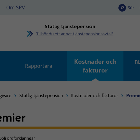
Om SPV
Sök
Statlig tjänstepension
Tillhör du ett annat tjänstepensionsavtal?
Kostnader och
Bl
Rapportera
fakturor
givare
Statlig tjänstepension
Kostnader och fakturor
Premi
emier
Dölj ordförklaringar