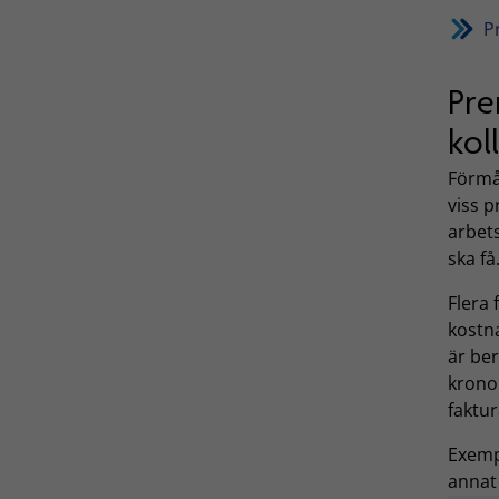
P
Pre
kol
Förmå
viss p
arbet
ska få
Flera 
kostn
är ber
krono
faktu
Exemp
anna