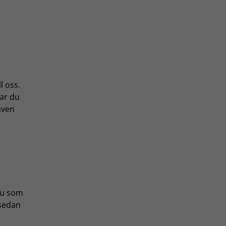
l oss.
ar du
aven
du som
 sedan