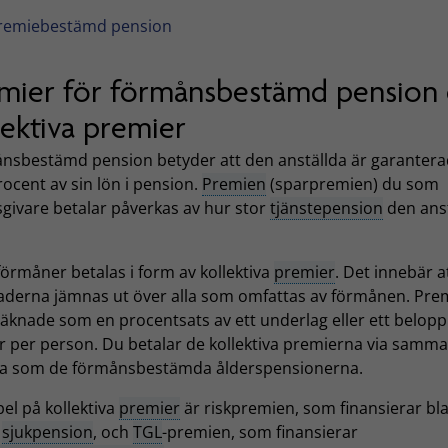
remiebestämd pension
mier för förmånsbestämd pension
lektiva premier
nsbestämd pension betyder att den anställda är garantera
rocent av sin lön i pension.
Premien
(sparpremien) du som
sgivare betalar påverkas av hur stor
tjänstepension
den ans
.
förmåner betalas i form av kollektiva
premier
. Det innebär a
aderna jämnas ut över alla som omfattas av förmånen. Pre
äknade som en procentsats av ett underlag eller ett belopp 
r per person. Du betalar de kollektiva premierna via samma
ra som de förmånsbestämda ålderspensionerna.
el på kollektiva
premier
är riskpremien, som finansierar bl
t
sjukpension
, och
TGL
-premien, som finansierar