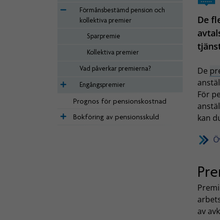
Förmånsbestämd pension och
De fl
kollektiva premier
avtal
Sparpremie
tjäns
Kollektiva premier
Vad påverkar premierna?
De
pr
anstäl
Engångspremier
För p
Prognos för pensionskostnad
anstäl
Bokföring av pensionsskuld
kan du
Ö
Pre
Premi
arbets
av av