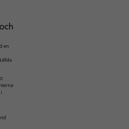
 och
d en
tällda
tt
mierna
i
and