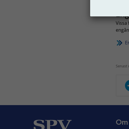
Eng
Vissa
engån
E
Senast 
Om