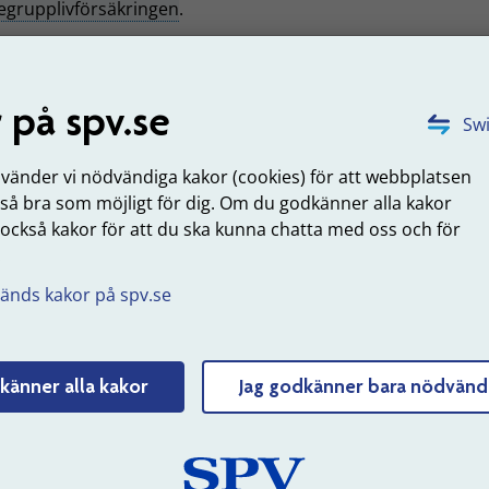
tegrupplivförsäkringen
.
örmånsbestämd pension och kollektiva premier
 på spv.se
 påverkar premierna?
Swi
nde på vilken förmån
premien
finansierar är det olika fakto
nvänder vi nödvändiga kakor (cookies) för att webbplatsen
åverkar premiens storlek.
 så bra som möjligt för dig. Om du godkänner alla kakor
 också kakor för att du ska kunna chatta med oss och för
ad påverkar premierna?
.
änds kakor på spv.se
gnos för pensionskostnader
m arbetsgivare får varje höst en prognos över nästa års
ekostnader. Prognosen är specifikt beräknad för varje
känner alla kakor
Jag godkänner bara nödvänd
sgivare och den kan du använda som utgångspunkt vid
tarbetet.
rognos för pensionskostnad