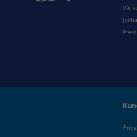
Vår v
Jobba
Press
Kun
Priv