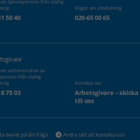
 om tjänstepension från statlig
lning
Frågor om utbetalning
51 50 40
020-65 00 65
tsgivare
 om administration av
pension från statlig
lning
Kontakta oss
18 75 03
Arbetsgivare – skicka
till oss
ta svaret på din fråga
Andra sätt att kontakta oss