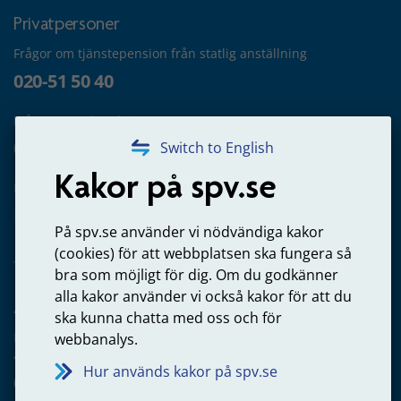
Privatpersoner
Frågor om tjänstepension från statlig anställning
020-51 50 40
Frågor om utbetalning
020-65 00 65
Switch to English
Kakor på spv.se
Kontakta oss
Privatperson – skicka mejl till oss
På spv.se använder vi nödvändiga kakor
(cookies) för att webbplatsen ska fungera så
bra som möjligt för dig. Om du godkänner
alla kakor använder vi också kakor för att du
Arbetsgivare
ska kunna chatta med oss och för
Frågor om administration av tjänstepension från statlig
webbanalys.
anställning
Hur används kakor på spv.se
060-18 75 03