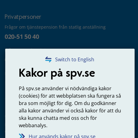
Privatpersoner
Frågor om tjänstepension från statlig anställning
020-51 50 40
Frågor om utbetalning
020-65 00 65
Switch to English
Kakor på spv.se
Kontakta oss
Privatperson – skicka mejl till oss
På spv.se använder vi nödvändiga kakor
(cookies) för att webbplatsen ska fungera så
bra som möjligt för dig. Om du godkänner
alla kakor använder vi också kakor för att du
Arbetsgivare
ska kunna chatta med oss och för
Frågor om administration av tjänstepension från statlig
webbanalys.
anställning
Hur används kakor på spv.se