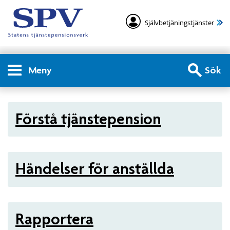
Självbetjäningstjänster
Meny
Sök
Arbetsgivare - Statlig tjän
Förstå tjänstepension
Händelser för anställda
Rapportera