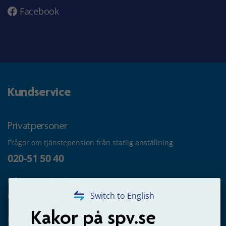
Facebook
Kundservice
Privatpersoner
Frågor om tjänstepension från statlig anställning
020-51 50 40
Frågor om utbetalning
020-65 00 65
Switch to English
Kakor på spv.se
Kontakta oss