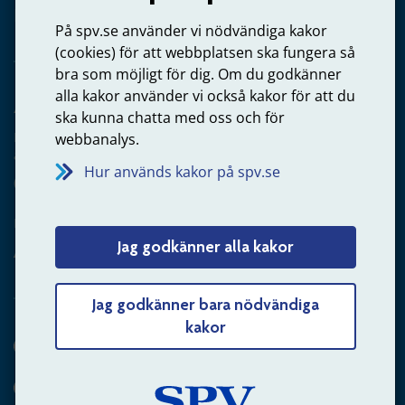
Privatperson – skicka mejl till oss
På spv.se använder vi nödvändiga kakor
(cookies) för att webbplatsen ska fungera så
bra som möjligt för dig. Om du godkänner
alla kakor använder vi också kakor för att du
Arbetsgivare
ska kunna chatta med oss och för
Frågor om administration av tjänstepension från statlig
webbanalys.
anställning
Hur används kakor på spv.se
060-18 75 03
Kontakta oss
Jag godkänner alla kakor
Arbetsgivare – skicka mejl till oss
Jag godkänner bara nödvändiga
kakor
Hitta svaret på din fråga
Andra sätt att kontakta oss