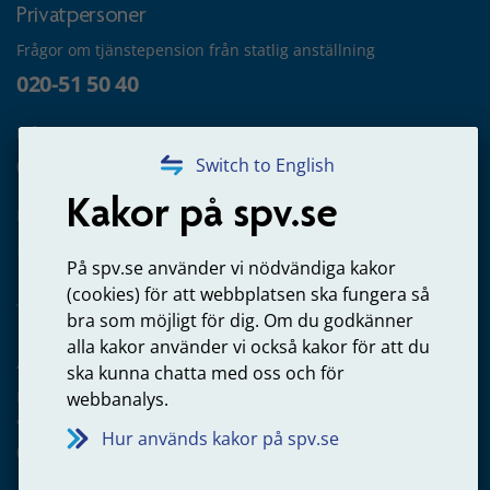
Privatpersoner
Frågor om tjänstepension från statlig anställning
020-51 50 40
Frågor om utbetalning
020-65 00 65
Switch to English
Kakor på spv.se
Kontakta oss
Privatperson – skicka mejl till oss
På spv.se använder vi nödvändiga kakor
(cookies) för att webbplatsen ska fungera så
bra som möjligt för dig. Om du godkänner
alla kakor använder vi också kakor för att du
Arbetsgivare
ska kunna chatta med oss och för
Frågor om administration av tjänstepension från statlig
webbanalys.
anställning
Hur används kakor på spv.se
060-18 75 03