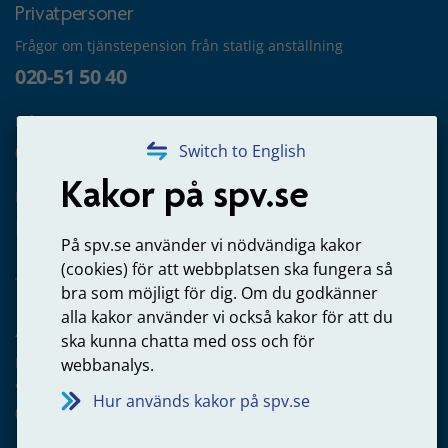
Privatpersoner
Frågor om tjänstepension från statlig anställning
020-51 50 40
Frågor om utbetalning
020-65 00 65
Switch to English
Kakor på spv.se
Kontakta oss
Privatperson – skicka mejl till oss
På spv.se använder vi nödvändiga kakor
(cookies) för att webbplatsen ska fungera så
bra som möjligt för dig. Om du godkänner
alla kakor använder vi också kakor för att du
Arbetsgivare
ska kunna chatta med oss och för
Frågor om administration av tjänstepension från statlig
webbanalys.
anställning
Hur används kakor på spv.se
060-18 75 03