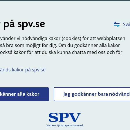
 på spv.se
 du frågor?
Swi
 har frågor är du välkommen att kontakta oss på 020-51 50
nvänder vi nödvändiga kakor (cookies) för att webbplatsen
undservice@spv.se
 så bra som möjligt för dig. Om du godkänner alla kakor
uppdaterad: 2022-10-12
 också kakor för att du ska kunna chatta med oss och för
.
Tyck till om sidans innehåll
änds kakor på spv.se
känner alla kakor
Jag godkänner bara nödvänd
 SPV
Om webbplatsen
erksamhet
Webbkarta