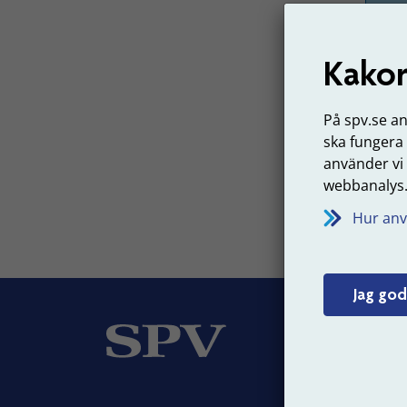
Kakor
Har
Om du
På spv.se a
eller
k
ska fungera
Senast 
använder vi
webbanalys
Hur anv
Jag god
Om
Vår v