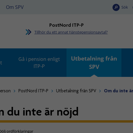
Om SPV
Sök
PostNord ITP-P
Tillhör du ett annat tjänstepensionsavtal?
Utbetalning från
Gå i pension enligt
t
ITP-P
SPV
person
PostNord ITP-P
Utbetalning från SPV
Om du inte är
 du inte är nöjd
Dölj ordförklaringar