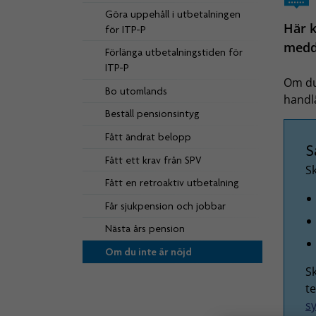
Göra uppehåll i utbetalningen
Här k
för ITP-P
medde
Förlänga utbetalningstiden för
ITP-P
Om du
Bo utomlands
handlä
Beställ pensionsintyg
Fått ändrat belopp
S
Fått ett krav från SPV
Sk
Fått en retroaktiv utbetalning
Får sjukpension och jobbar
Nästa års pension
Om du inte är nöjd
S
te
s