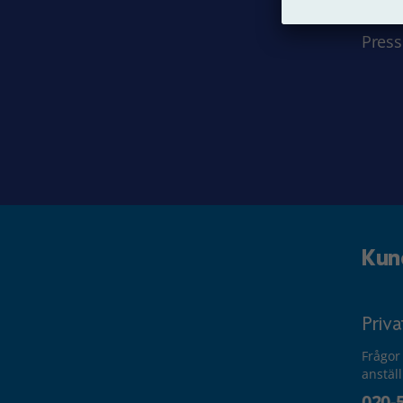
Jobba
Press
Kun
Priv
Frågor
anstäl
020-