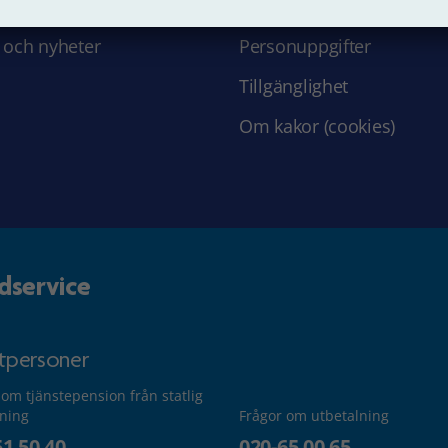
 hos oss
Struktur och innehåll
 och nyheter
Personuppgifter
Tillgänglighet
Om kakor (cookies)
dservice
atpersoner
 om tjänstepension från statlig
lning
Frågor om utbetalning
51 50 40
020-65 00 65