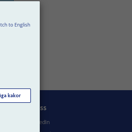
tch to English
 40
iga kakor
Följ oss
LinkedIn