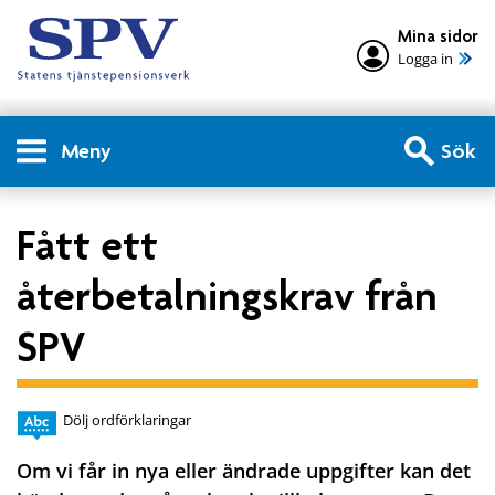
Mina sidor
Logga in
Meny
Sök
Fått ett
återbetalningskrav från
SPV
Dölj ordförklaringar
Om vi får in nya eller ändrade uppgifter kan det