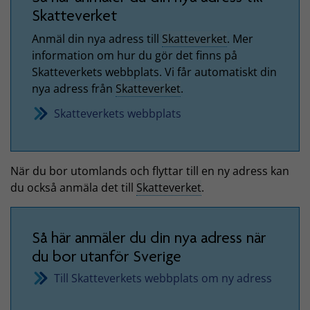
Skatteverket
Anmäl din nya adress till
Skatteverket
. Mer
information om hur du gör det finns på
Skatteverkets webbplats. Vi får automatiskt din
nya adress från
Skatteverket
.
Skatteverkets webbplats
När du bor utomlands och flyttar till en ny adress kan
du också anmäla det till
Skatteverket
.
Så här anmäler du din nya adress när
du bor utanför Sverige
Till Skatteverkets webbplats om ny adress