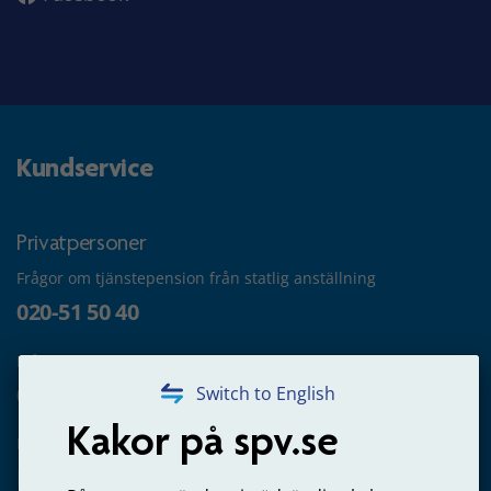
Kundservice
Privatpersoner
Frågor om tjänstepension från statlig anställning
020-51 50 40
Frågor om utbetalning
020-65 00 65
Switch to English
Kakor på spv.se
Kontakta oss
Privatperson – skicka mejl till oss