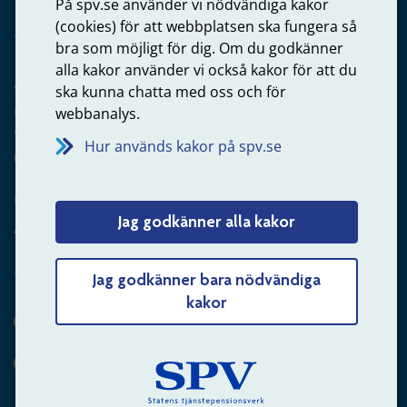
På spv.se använder vi nödvändiga kakor
(cookies) för att webbplatsen ska fungera så
bra som möjligt för dig. Om du godkänner
alla kakor använder vi också kakor för att du
Arbetsgivare
ska kunna chatta med oss och för
Frågor om administration av tjänstepension från statlig
webbanalys.
anställning
Hur används kakor på spv.se
060-18 75 03
Kontakta oss
Jag godkänner alla kakor
Arbetsgivare – skicka mejl till oss
Jag godkänner bara nödvändiga
kakor
Hitta svaret på din fråga
Andra sätt att kontakta oss